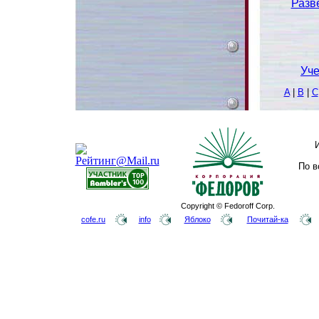
Разв
Уче
A
|
B
|
C
По в
Copyright © Fedoroff Corp.
cofe.ru
info
Яблоко
Почитай-ка