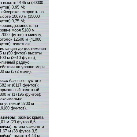
а высоте 9145 м (30000
утов) 0,95 М;
рейсерская скорость на
ысоте 10670 м (35000
утов) 0,75 М;
короподъемность на
ровне моря 5180 м
17000 футов) в минуту;
отолок 12500 м (41000
утов); взлетная
истанция до достижения
5 м (50 футов) высоты
100 м (3610 футов);
ипичный радиус
ействия на уровне моря
00 км (372 мили).
еса:
базового пустого -
682 кг (8117 фунтов);
ормальный взлетный
800 кг (17196 фунтов);
аксимально
опустимый 8700 кг
19180 фунтов).
Размеры:
размах крыла
,01 м (29 футов 6,5
юйма); длина самолета
1,67 м (38 футов 3,5
юйма); высота 4,43 м