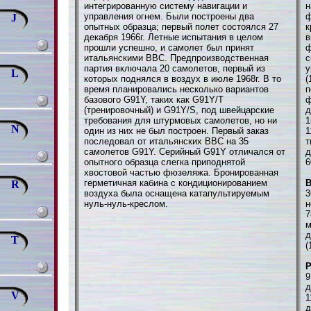
интегрированную систему навигации и
н
управления огнем. Были построены два
ф
J
опытных образца; первый полет состоялся 27
к
декабря 1966г. Летные испытания в целом
в
прошли успешно, и самолет был принят
ф
итальянскими ВВС. Предпроизводственная
с
партия включала 20 самолетов, первый из
у
L
которых поднялся в воздух в июле 1968г. В то
(
время планировались несколько вариантов
п
базового G91Y, таких как G91Y/T
ф
(тренировочный) и G91Y/S, под швейцарские
д
требования для штурмовых самолетов, но ни
1
N
один из них не был построен. Первый заказ
1
последовал от итальянских ВВС на 35
т
самолетов G91Y. Серийный G91Y отличался от
д
опытного образца слегка приподнятой
6
хвостовой частью фюзеляжа. Бронированная
герметичная кабина с кондиционированием
В
R
воздуха была оснащена катапультируемым
3
нуль-нуль-креслом.
н
7
м
д
T
(
9
д
V
1
д