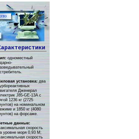
Характеристики
ип:
одноместный
дарно-
азведывательный
стребитель.
иловая установка:
два
урбореактивных
вигателя Дженерал
лектрик J85-GE-13A с
ягой 1236 кг (2725
унтов) на номинальном
ежиме и 1850 кг (4080
унтов) на форсаже.
етные данные:
аксимальная скорость
а уровне моря 0,93 М;
аксимальная скорость