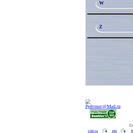
W
Z
Co
cofe.ru
info
Я