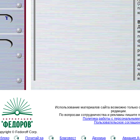
(
п
к
Y
В
Д
м
п
ф
н
р
и
и
д
ч
д
к
Использование материалов сайта возможно только 
редакции.
По вопросам сотрудничества и рекламы пишите 
Политика работы с персональным
Пользовательское соглашен
pyright © Fedoroff Corp.
блоко
Почитай-ка
Благовест
Дачница
Авиация A