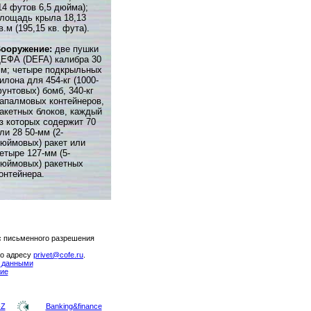
14 футов 6,5 дюйма);
лощадь крыла 18,13
в.м (195,15 кв. фута).
ооружение:
две пушки
ЕФА (DEFA) калибра 30
м; четыре подкрыльных
илона для 454-кг (1000-
унтовых) бомб, 340-кг
апалмовых контейнеров,
акетных блоков, каждый
з которых содержит 70
ли 28 50-мм (2-
юймовых) ракет или
етыре 127-мм (5-
юймовых) ракетных
онтейнера.
с письменного разрешения
по адресу
privet@cofe.ru
.
и данными
ие
-Z
Banking&finance