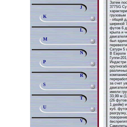
Затем по
377SG Суп
J
характер
грузовым
K
- общей д
шириной 7
футов 6 
L
крыла и 
двигателя
M
был единс
перевезти
Сатурн 5 
N
В Европе
Гуппи-201
P
Индастри 
крупногаб
различных
компанией
R
переработ
за счет у
S
двигателя
имели гр
33,99 м (
T
(26 футов
1 дюйм) и
U
куб. футо
разгрузку
поворачив
V
беспрепят
Самолеты