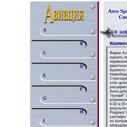
Aero Spa
Спе
A
К ал
Наиме
B
C
Фирме Аэ
оценить 
перевозки
ракетонос
D
бурового 
переобор
E
Стратокре
этих целе
расширили
F
была доба
"пузыря"
G
возможнос
6,02 м (9
результат
H
Pregnant 
сентября 
I
по контра
оборудов