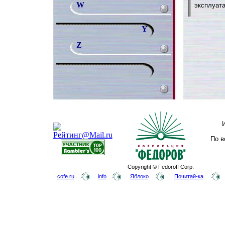
W
эксплуата
Y
Z
По в
Copyright © Fedoroff Corp.
cofe.ru
info
Яблоко
Почитай-ка