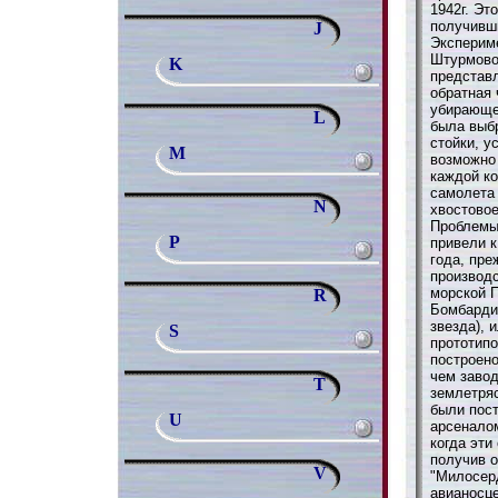
1942г. Эт
получивш
J
Эксперим
Штурмово
K
представ
обратная 
убирающе
L
была выб
стойки, у
M
возможно
каждой к
самолета
N
хвостово
Проблемы
P
привели к
года, пре
производ
морской 
R
Бомбарди
звезда), 
S
прототип
построено
чем завод
T
землетряс
были пос
U
арсеналом
когда эти
получив о
V
"Милосер
авианосце