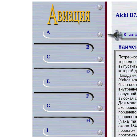
Aichi B7
A
К ал
Наиме
B
C
Потребно
торпедоно
выпустить
который 
D
Накадзима
(Yokosuka
E
была сост
внутренне
наружной 
F
высокая с
Для моде
G
эксперим
поршнево
спаренны
H
(Nakajima
около 134
I
проектом 
прототип 