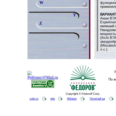
W
функцион
применял
ВАРИАН
Y
Аиши B7A
Experimen
Z
имевший 
Накадзима
мощностью
(Aichi B7
звездооб
(Mitsubis
л.с.).
По в
Copyright © Fedoroff Corp.
cofe.ru
info
Яблоко
Почитай-ка