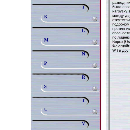
разведчи
была спо
J
нагрузку 
между дв
K
отсутстви
подобном
противник
L
опасности
по лицен
M
Верке (Os
Флюгцойгв
W.) и дру
N
P
R
S
T
U
V