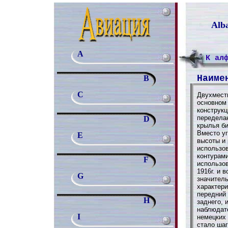
Alba
A
К ал
Наиме
B
C
Двухместн
основном 
конструкц
передела
D
крылья би
Вместо уг
E
высоты и
использо
контурами
F
использов
1916г. и 
G
значител
характери
передний
H
заднего, 
наблюдате
I
немецких 
стало шаг