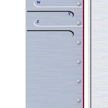
W
Y
Z