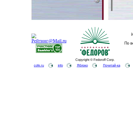
По в
Copyright © Fedoroff Corp.
cofe.ru
info
Яблоко
Почитай-ка