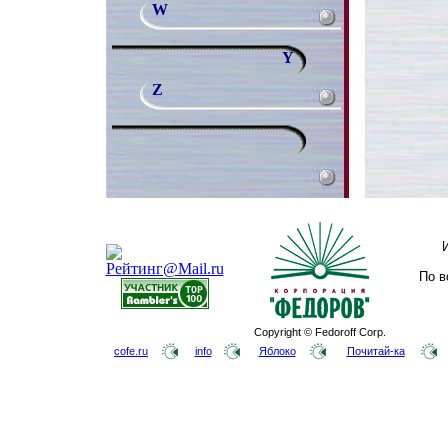
W
Y
Z
По в
Copyright © Fedoroff Corp.
cofe.ru
info
Яблоко
Почитай-ка