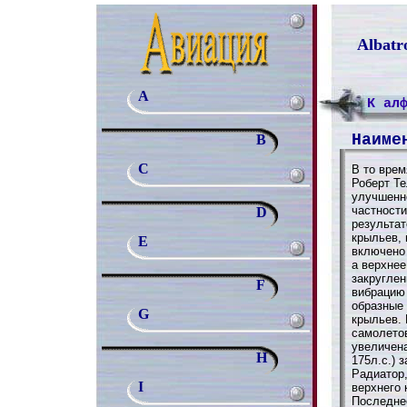
Albatr
A
К ал
Наиме
B
C
В то врем
Роберт Те
улучшенн
частности
D
результат
крыльев, 
E
включено 
а верхне
закруглен
F
вибрацию 
образные
G
крыльев. 
самолето
увеличена
H
175л.с.) 
Радиатор
I
верхнего 
Последне