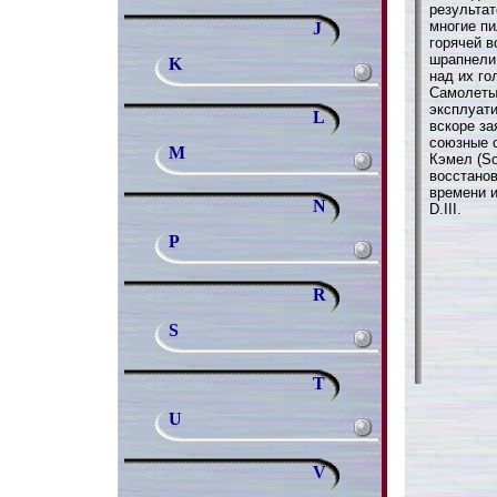
результат
многие пи
J
горячей в
шрапнели
K
над их го
Самолеты 
эксплуати
L
вскоре за
союзные 
M
Кэмел (So
восстано
времени 
N
D.III.
P
R
S
T
U
V