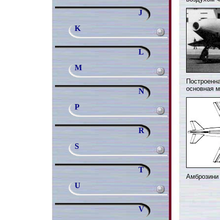
J
K
L
M
Построенна
основная м
N
P
R
S
T
Амброзини 
U
V