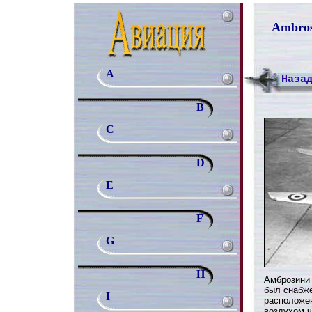
Ambros
A
Наза
B
C
D
E
F
G
H
Амброзини 
был снабж
I
расположе
воздухом 