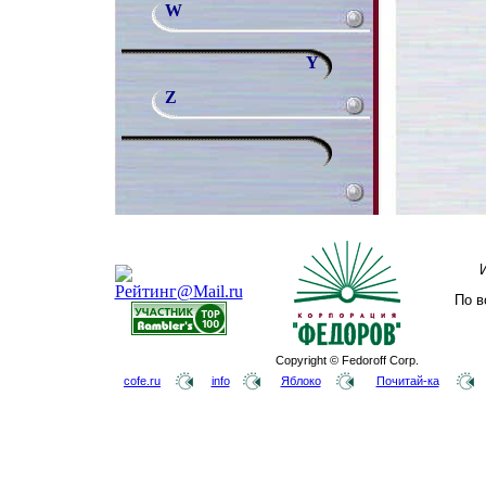
W
Y
Z
По в
Copyright © Fedoroff Corp.
cofe.ru
info
Яблоко
Почитай-ка