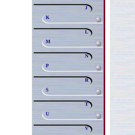
J
K
L
M
N
P
R
S
T
U
V