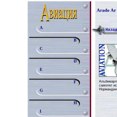
Arado Ar 
A
Наза
B
C
D
E
Альбемарл 
F
самолет ис
Нормандии
G
H
I