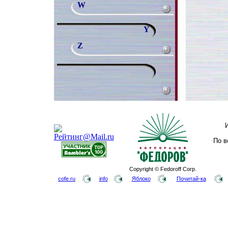
W
Y
Z
По в
Copyright © Fedoroff Corp.
cofe.ru
info
Яблоко
Почитай-ка