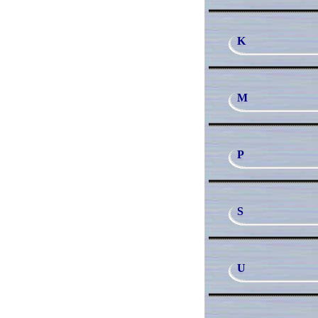
K
M
P
S
U