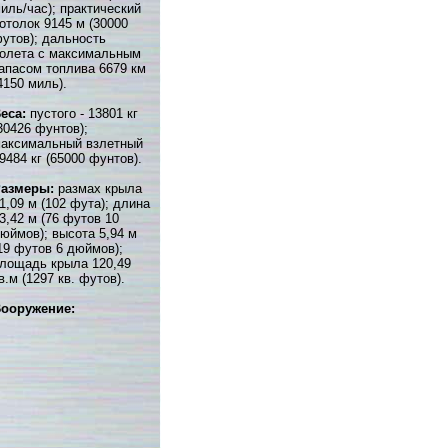
иль/час); практический
отолок 9145 м (30000
утов); дальность
олета с максимальным
апасом топлива 6679 км
4150 миль).
еса:
пустого - 13801 кг
30426 фунтов);
аксимальный взлетный
9484 кг (65000 фунтов).
Размеры:
размах крыла
1,09 м (102 фута); длина
3,42 м (76 футов 10
юймов); высота 5,94 м
19 футов 6 дюймов);
лощадь крыла 120,49
в.м (1297 кв. футов).
ооружение: