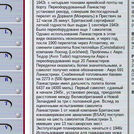
1943г. с четырьмя тоннами армейской почты на
м
борту. Переоборудованный Ланкастер
п
J
установил рекорд, совершив беспосадочный
ф
перелет из Дорваля (Монреаль) в Прествич за
п
12 часов 26 минут. Британский сертификат
з
летной годности был выдан 1 сентября 1943г.
(
Было переоборудовано еще 7 самолетов.
L
Однако использование Ланкастеров в этом
В
виде оказалось неэкономичным, и через год,
(
после 1900 перелетов через Атлантику, их
м
сменили самолеты Констеллейшн (Constellation)
2
компании Локхид (Lockheed). Проблемы с Авро
N
Тюдор (Avro Tudor) подтолкнули Авро к
переоборудованию еще 20 Ланкастеров.
3
Переделки оказались более значительными, и
2
самолет получил новое обозначение - Авро 691
д
Ланкастриан. Снабженный топливными баками
(
на 2273 л (500 британских галлонов),
п
R
Ланкастриан имел дальность полета более
к
6437 км (4000 миль). Первый самолет, сданный
в начале 1945г., установил рекорд, преодолев
В
расстояние между Великобританией и Новой
Зеландией за три с половиной дня. Вслед за
T
оценочными испытаниями самолета
Ланкастриан 1 от новой компании Британские
южноамериканские авиалинии (BSAA) поступил
заказ на шесть самолетов Ланкастриан 3,
имевших уже 13 пассажирских мест.
V
Эксплуатация планировалась начаться с 1946г.
Использование модели для гражданских нужд