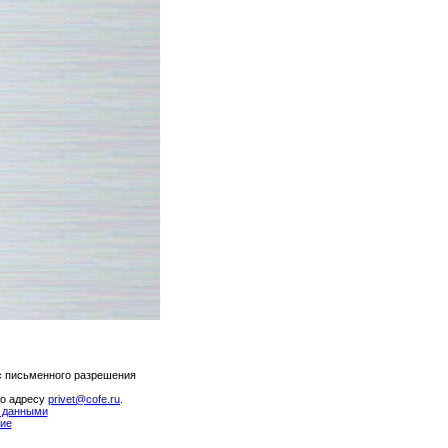
с письменного разрешения
по адресу
privet@cofe.ru
.
и данными
ие