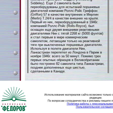
Siddeley). Еще 2 самолета были
переоборудованы для испытаний поршневых
двигателей компании Роллс-Ройс Гриффон
(Griffon) 57 в качестве внутренних и Мерлин
(Merlin) Т.24/4 в качестве внешних на крыле.
Первый из них, переоборудованный в 1946г.
компанией Роллс-Ройс (Rolls-Royce), был
оснащен еще двумя внешними реактивными
двигателями Нин с тягой 2268 кг (5000 фунтов)
и стал первым в мире коммерческим
самолетом, летающим только на реактивной
тяге при выключенных поршневых двигателях.
Используя в полете двигатели Нин,
Ланкастриан перелетел из Лондона в Париж в
ноябре 1946г. всего за 50 минут. Помимо трех
первых опытных образцов в Великобритании
было построено 82 самолета типа Ланкастриан,
позднее дополненных еще шестью,
сделанными в Канаде.
Использование материалов сайта возможно только 
редакции.
По вопросам сотрудничества и рекламы пишите 
Политика работы с персональным
Пользовательское соглашен