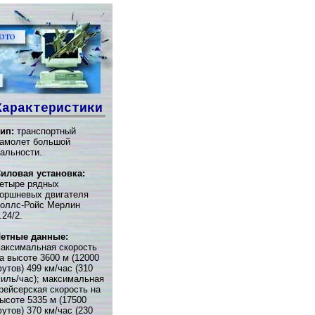
Характеристики
ип:
транспортный
амолет большой
альности.
иловая установка:
етыре рядных
оршневых двигателя
оллс-Ройс Мерлин
.24/2.
етные данные:
аксимальная скорость
а высоте 3600 м (12000
утов) 499 км/час (310
иль/час); максимальная
рейсерская скорость на
ысоте 5335 м (17500
утов) 370 км/час (230