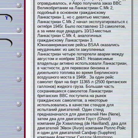
оправдывалось, и Авро получила заказ ВВС
Великобритании на Ланкастриан С.Мk 2,
подобный в основном гражданскому
Ланкастриан 1, но с девятью местами,
Y
Ланкастриан С.Мk 2 начал эксплуатироваться с
октября 1945г. Было поставлено 13 самолетов,
а за ними еще двадцать 10/13-местных
Ланкастриан С.Мk 4, аналогичных
гражданскому Ланкастриан 3.
Южноамериканские рейсы BSАА оказались
неудачными: из шести закупленных
Ланкастриан четыре потерпели аварии между
августом и ноябрем 1947г. Независимые
владельцы активно использовали Ланкастриан,
в частности, для перевозки бензина и
дизельного топлива во время Берлинского
воздушного моста в 1949г.. За один рейс
самолет брал на борт 11365 л (2500 британских
галлонов) жидкого груза. Большая часть
сохранившихся самолетов Ланкастриан
британских ВВС поступила на рынок
гражданских самолетов, а некоторые
использовались в качестве стендов для
испытаний двигателей. Один стенд
предназначался для двигателей Нин (Nene),
затем два для двигателя Гоуст (Ghost)
компании Де Хэвилленд (de Havilland), два для
двигателей Эйвон (Avon) компании Роллс-Ройс
и один для двигателей Сапфир (Supphire)
компании Армстронг Сиддли (Armstrong