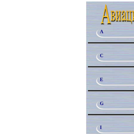
A
C
E
G
I