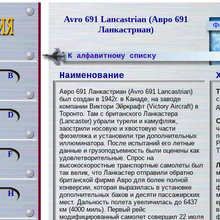
Avro 691 Lancastrian (Авро 691
Ланкастриан)
К алфавитному списку
Наименование
B
Авро 691 Ланкастриан (Avro 691 Lancastrian)
Т
был создан в 1942г. в Канаде, на заводе
с
компании Виктори Эйркрафт (Victory Aircraft) в
д
Торонто. Там с британского Ланкастера
D
(Lancaster) убрали турели и камуфляж,
С
заострили носовую и хвостовую части
ч
фюзеляжа и установили три дополнительных
п
иллюминатора. После испытаний его летные
Р
данные и грузоподъемность были оценены как
Т
F
удовлетворительные. Спрос на
высокоскоростные транспортные самолеты был
Л
так велик, что Ланкастер отправили обратно
м
британской фирме Авро для более полной
н
конверсии, которая выразилась в установке
ф
H
дополнительных баков и десяти пассажирских
м
мест. Дальность полета увеличилась до 6437
к
км (4000 миль). Первый рейс
в
модифицированный самолет совершил 22 июля
ф