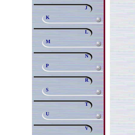
J
K
L
M
N
P
R
S
T
U
V