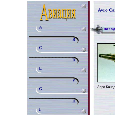
Avro Ca
A
Наза
B
C
D
E
F
Авро Канад
G
H
I