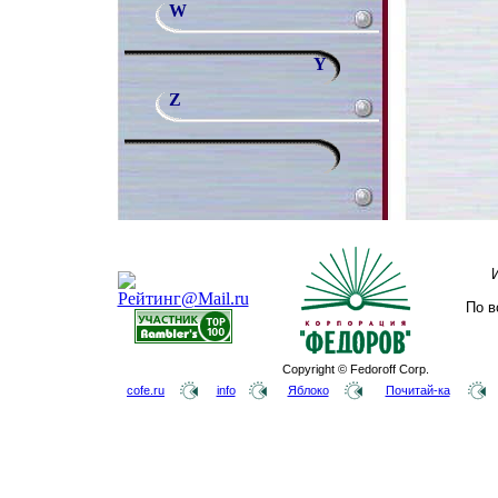
W
Y
Z
По в
Copyright © Fedoroff Corp.
cofe.ru
info
Яблоко
Почитай-ка