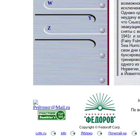
W
возможной
исключени
Однако о
неудачу в
Y
что Скьюэ
эвакуаци
Z
сняты с 
1941г. и
(Fairy Fu
Sea Hurri
свои дни 
буксировщ
трениров
одного из
Норвегии,
в Йовилто
По в
Copyright © Fedoroff Corp.
cofe.ru
info
Яблоко
Почитай-ка