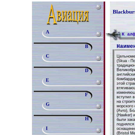
Blackbur
A
К ал
Наиме
B
C
Цельноме
(Skua - П
традицио
Великобри
D
английск
бомбарди
E
этой стра
втягиваю
изменяющ
F
вступил в
на строит
G
морского 
(Avro), Б
(Hawker) 
H
были зака
поднялся 
I
оснащенн
(Bristol 