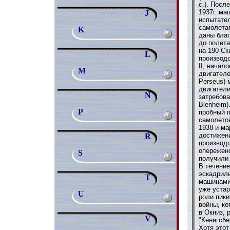
с.). Посл
1937г. ма
J
испытате
самолета
K
даны бла
до полета
на 190 Ск
L
производ
II, начал
M
двигателе
Perseus) 
двигатели
N
затребова
Blenheim
P
пробный п
самолето
1938 и ма
достижени
R
производ
опережен
S
получили 
В течени
эскадрил
T
машинами
уже устар
U
роли пик
войны, ко
в Окниз, 
V
"Кенигсбе
Хотя этот