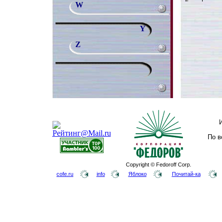
W
Y
Z
По в
Copyright © Fedoroff Corp.
cofe.ru
info
Яблоко
Почитай-ка