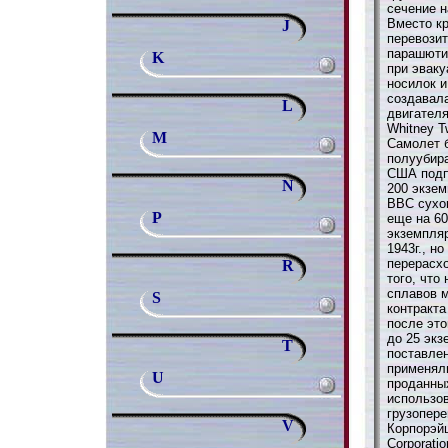
сечение н
Вместо кр
J
перевози
парашютис
K
при эвак
носилок и
создавал
L
двигателя
Whitney T
M
Самолет 
полуубир
США подп
N
200 экзем
ВВС сухо
P
еще на 6
экземпляр
1943г., н
перерасхо
R
того, что
сплавов м
S
контракт
после эт
до 25 экз
T
поставлен
применял
U
проданны
использо
грузопер
V
Корпорэйш
Corporatio