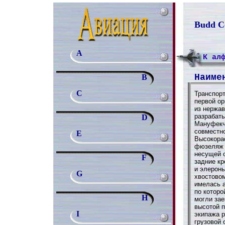
Budd Co
A
К ал
Наиме
B
C
Транспор
первой ор
из нержа
разрабат
D
Мануфекчу
совместн
E
Высокора
фюзеляж 
несущей 
F
задние кр
и элероны
G
хвостово
имелась 
по которо
H
могли зае
высотой п
I
экипажа р
грузовой 