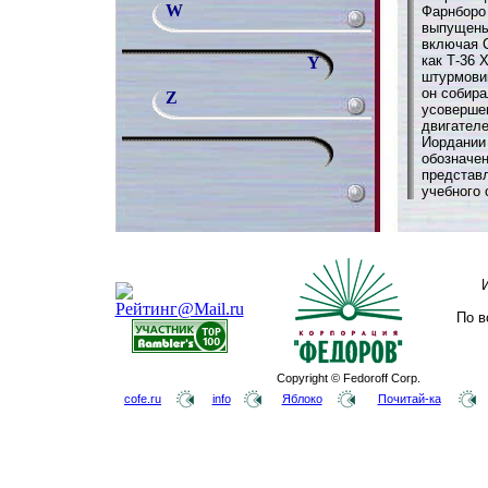
W
Фарнборо
выпущены
включая 
как Т-36 
Y
штурмовик
он собир
Z
усоверше
двигателе
Иордании
обозначен
представ
учебного 
По в
Copyright © Fedoroff Corp.
cofe.ru
info
Яблоко
Почитай-ка