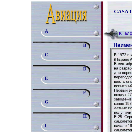
CASA C
A
К ал
Наиме
B
C
В 1972 г.
(Hispano 
В сентябр
на разраб
D
для перво
переподго
E
шесть оп
испытаний
Первый э
F
воздух 27
заводе-из
G
конце 197
летных ис
получили
H
Е.25. Сер
самолето
I
начале 19
самолето