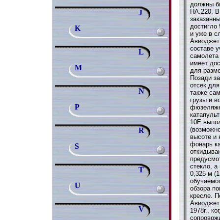
должны б
НА.220. В
J
заказанн
достигло 
K
и уже в с
Авиоджет
составе у
L
самолета
имеет дос
M
для разм
Позади з
отсек для
N
также са
грузы и в
P
фюзеляже
катапуль
10Е выпол
(возможно
R
высоте и 
фонарь ка
S
откидываю
предусмо
стекло, а
T
0,325 м (
обучаемог
U
обзора по
кресле. П
Авиоджет
V
1978г., к
сопровож