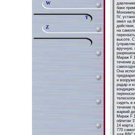
W
давление
баки прим
Моноимпу
IV‚ устан
Y
имел на 8
действия‚
Z
на самоле
перехват
высоте. С
(управля
вручную‚ 
разрешен
Мираж F.1
течение 
самоходн
Она испо
предварит
и вооруж
радар и к
кондицион
переноси
телескопи
сидеть в 
течение 
жаркий де
Мираж F.
облетан 1
14 марта 
770 самол
для ВВС Ф