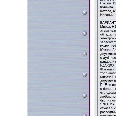
Греции‚ 1
Кувейта‚ 
Катара‚ 4
Испании.
ВАРИАН
Мираж F.1
атаки наз
обладал 
электрон
запасом т
компанией
Южной Аф
двухместн
с дублиро
радара и 
F.1C-200:
Франции п
топливопр
Мираж F.1
двухмест
F.1E: в о
с более п
что сдел
любых по
был изго
SNECMA M
отказалис
разведчи
электрома