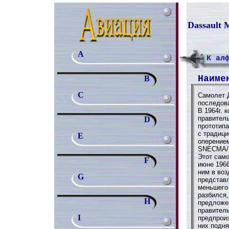
Dassault 
A
К ал
Наиме
B
C
Самолет 
последова
В 1964г. 
правитель
D
прототипа
с традиц
E
оперением
SNECMA/Пр
Этот само
F
июне 1966
ним в воз
G
представ
меньшего
разбился‚
H
предложен
правитель
I
предпрои
них подня