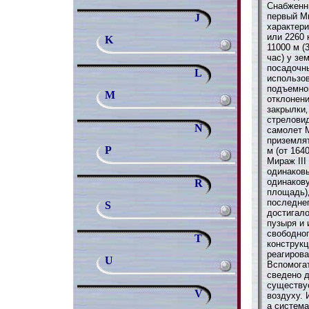
Снабженн
первый М
J
характери
или 2260 
K
11000 м (
час) у зе
посадочн
L
использо
подъемно
M
отклонени
закрылки
стреловид
N
самолет М
приземлят
P
м (от 164
Мираж III
одинаковы
одинаков
R
площадь)‚
последнег
S
достигало
пузыря и 
свободног
T
конструкц
реагирова
U
Вспомога
сведено д
существуе
V
воздуху. 
а система