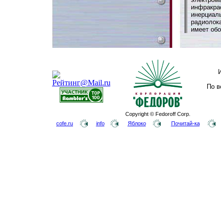
инфракра
инерциал
радиолок
имеет обо
По в
Copyright © Fedoroff Corp.
cofe.ru
info
Яблоко
Почитай-ка