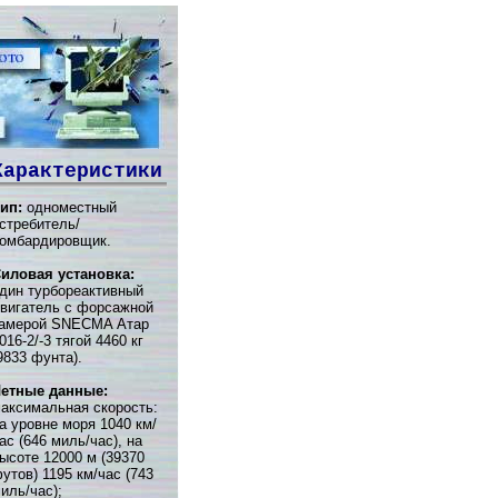
Характеристики
ип:
одноместный
стребитель/
омбардировщик.
иловая установка:
дин турбореактивный
вигатель с форсажной
амерой SNECMA Атар
016-2/-3 тягой 4460 кг
9833 фунта).
етные данные:
аксимальная скорость:
а уровне моря 1040 км/
ас (646 миль/час), на
ысоте 12000 м (39370
утов) 1195 км/час (743
иль/час);