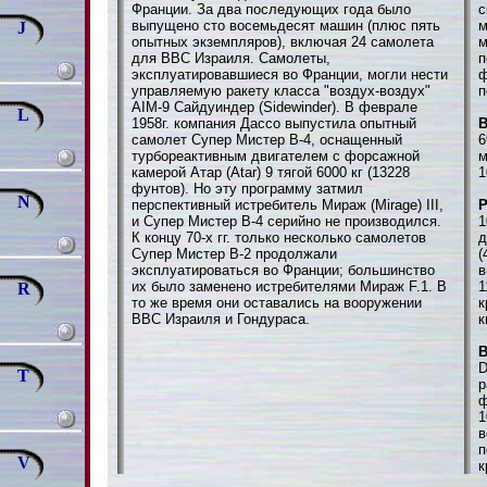
Франции. За два последующих года было
с
выпущено сто восемьдесят машин (плюс пять
м
J
опытных экземпляров), включая 24 самолета
м
для ВВС Израиля. Самолеты,
п
эксплуатировавшиеся во Франции, могли нести
ф
управляемую ракету класса "воздух-воздух"
п
AIM-9 Cайдуиндер (Sidewinder). В феврале
L
1958г. компания Дассо выпустила опытный
В
самолет Супер Мистер В-4, оснащенный
6
турбореактивным двигателем с форсажной
м
камерой Атар (Atar) 9 тягой 6000 кг (13228
1
фунтов). Но эту программу затмил
N
перспективный истребитель Мираж (Mirage) III,
и Супер Мистер В-4 серийно не производился.
1
К концу 70-х гг. только несколько самолетов
д
Супер Мистер В-2 продолжали
(
эксплуатироваться во Франции; большинство
в
их было заменено истребителями Мираж F.1. В
1
R
то же время они оставались на вооружении
к
ВВС Израиля и Гондураса.
к
В
D
T
р
ф
1
в
п
V
к