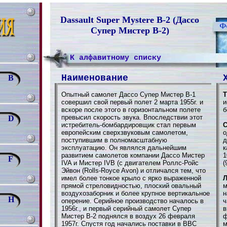
Dassault Super Mystere B-2 (Дассо
Супер Мистер B-2)
К алфавитному списку
Наименование
B
Опытный самолет Дассо Супер Мистер B-1
Т
совершил свой первый полет 2 марта 1955г. и
и
вскоре после этого в горизонтальном полете
б
превысил скорость звука. Впоследствии этот
D
истребитель-бомбардировщик стал первым
С
европейским сверхзвуковым самолетом,
о
поступившим в полномасштабную
д
эксплуатацию. Он являлся дальнейшим
к
развитием самолетов компании Дассо Мистер
1
F
IVA и Мистер IVВ (с двигателем Роллс-Ройс
(
Эйвон (Rolls-Royce Avon) и отличался тем, что
имел более тонкое крыло с ярко выраженной
Л
прямой стреловидностью, плоский овальный
м
воздухозаборник и более крупное вертикальное
н
H
оперение. Серийное производство началось в
ч
1956г., и первый серийный самолет Супер
в
Мистер В-2 поднялся в воздух 26 февраля
ф
1957г. Спустя год начались поставки в ВВС
м