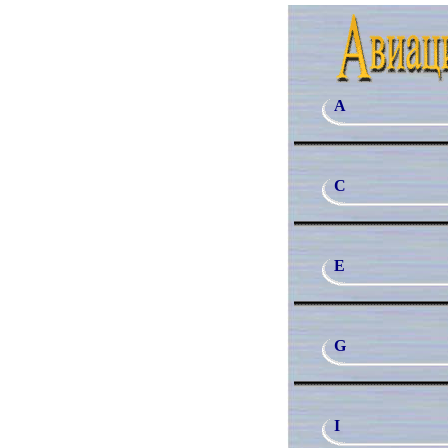
A
C
E
G
I