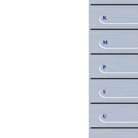
K
M
P
S
U