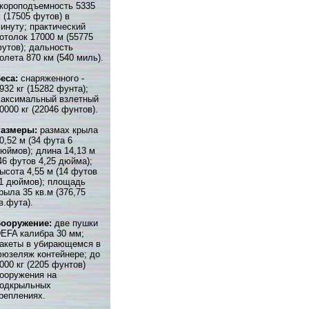
короподъемность 5335
 (17505 футов) в
инуту; практический
отолок 17000 м (55775
утов); дальность
олета 870 км (540 миль).
еса:
снаряженного -
932 кг (15282 фунта);
аксимальный взлетный
0000 кг (22046 фунтов).
Размеры:
размах крыла
0,52 м (34 фута 6
юймов); длина 14,13 м
46 футов 4,25 дюйма);
ысота 4,55 м (14 футов
1 дюймов); площадь
рыла 35 кв.м (376,75
в.фута).
ооружение:
две пушки
EFA калибра 30 мм;
акеты в убирающемся в
юзеляж контейнере; до
000 кг (2205 фунтов)
ооружения на
одкрыльных
реплениях.