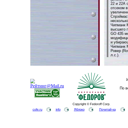
22 и 22А
отсеком в
увеличен
Спрэймаст
нескольк
Чипманк 
высшего 
GO 435 мо
модифици
и убираю
Чипманк 
Ровер (Ro
л.с.).
По в
Copyright © Fedoroff Corp.
cofe.ru
info
Яблоко
Почитай-ка