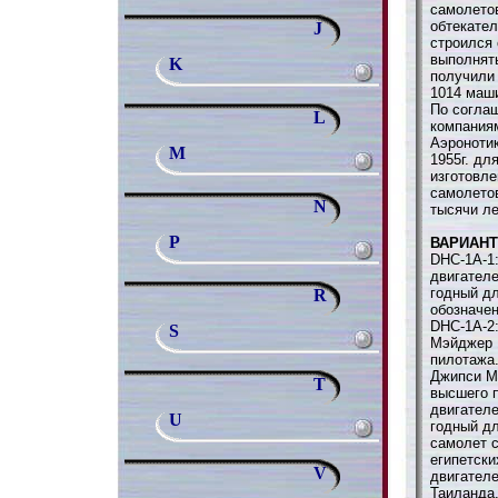
самолето
обтекате
J
строился
выполнят
K
получили
1014 маши
По согла
L
компания
Аэроноти
M
1955г. дл
изготовле
самолето
N
тысячи ле
P
ВАРИАН
DHC-1A-1:
двигател
годный д
R
обозначен
DHC-1A-2
S
Мэйджер 
пилотажа.
Джипси М
T
высшего п
двигател
U
годный д
самолет 
египетски
V
двигател
Таиланда.