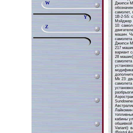
W
Джипси М
обозначен
самолет, 
1В-2-S5: 
Y
Мэйджер 
10: самол
Z
двигател
машин. Чи
самолета
Джипси М
217 машин
вариант 
28 машин
самолета 
установко
модифика
дополнит
Mk 23: д
самолета 
установко
разбрызг
Аэрострак
Sundowne
Австрали
Лайкомин 
топливны
кабины у
обшивкой 
Variant):
(Bristol A