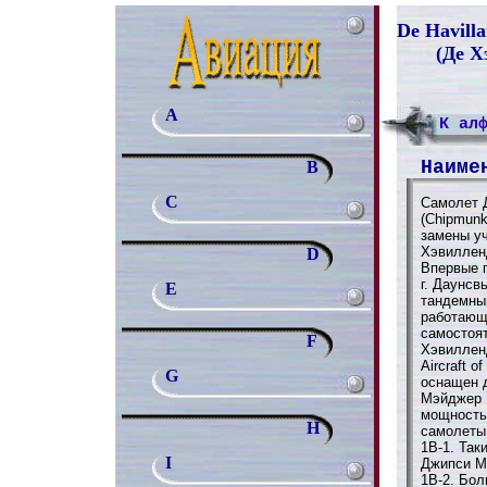
De Havill
(Де Х
A
К ал
Наиме
B
C
Самолет 
(Сhipmunk
замены у
Хэвилленд
D
Впервые п
г. Даунсв
E
тандемны
работающ
самостоя
F
Хэвилленд
Aircraft 
G
оснащен 
Мэйджер 1
мощностью
H
самолеты
1B-1. Так
I
Джипси М
1B-2. Бо