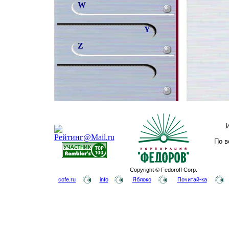
W
Y
Z
По в
Copyright © Fedoroff Corp.
cofe.ru
info
Яблоко
Почитай-ка