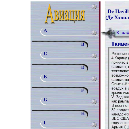
De Havil
(Де Хэви
A
К ал
Наиме
B
C
Решение 
4 Карибу 
принято в
самолет,
D
тяжеловоз
возможнос
E
самолетов
Опытный 
воздух в 
F
крыло им
V. Задняя
G
как рампа
В военно
32 солдат
H
канадских
ВВС США 
I
году они 
Армия СШ