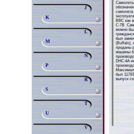
Самолеты
обозначен
J
самолета
эксплуат
K
ВВС как в
C-7B. Сам
можно был
L
гражданск
был заме
M
(Buffalo)
проданы 
машины б
N
производс
DHC-4A н
P
производс
Максимал
был 11793
выпуск со
R
S
T
U
V