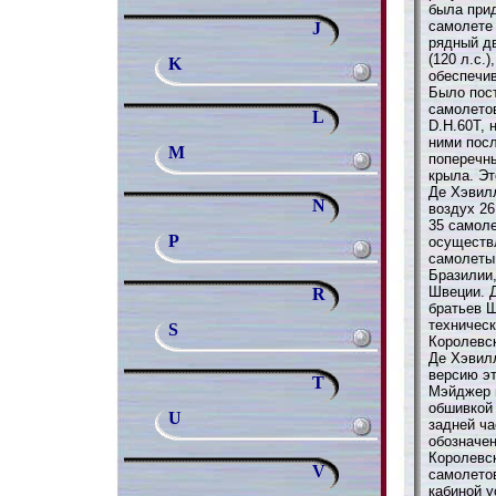
была при
самолете
J
рядный дв
(120 л.с.
K
обеспечив
Было пос
самолето
L
D.H.60Т, 
ними пос
M
поперечн
крыла. Эт
Де Хэвилл
N
воздух 26
35 самоле
P
осуществл
самолеты
Бразилии,
Швеции. 
R
братьев Ш
техническ
S
Королевс
Де Хэвил
версию э
T
Мэйджер м
обшивкой 
U
задней ч
обозначен
Королевск
V
самолетов
кабиной у