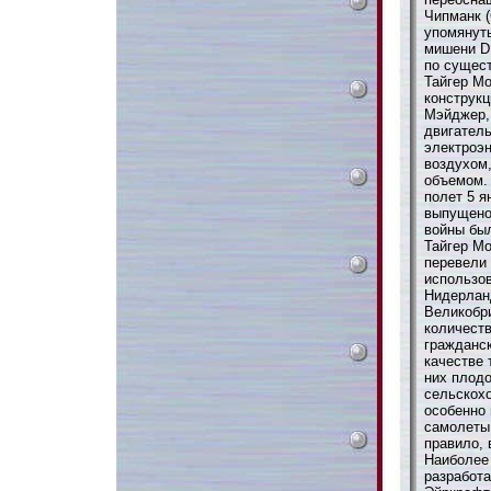
Чипманк (
упомянут
мишени D.
по сущес
Тайгер Мо
конструк
Мэйджер,
двигател
электроэ
воздухом,
объемом.
полет 5 я
выпущено 
войны бы
Тайгер Мо
перевели 
использо
Нидерланд
Великобри
количеств
гражданск
качестве 
них плодо
сельскохо
особенно
самолеты
правило, 
Наиболее
разработ