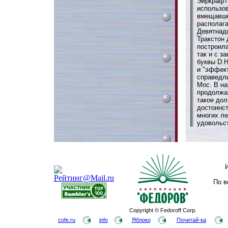
Эйркрафт Л
использо
вмещавше
располага
Девятнадц
Тракстон 
построила
так и с з
буквы D.H
и "эффект
справедл
Мос. В на
продолжа
такое дол
достоинст
многих ле
удовольс
По в
Copyright © Fedoroff Corp.
cofe.ru
info
Яблоко
Почитай-ка