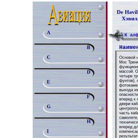
De Havil
Хэвил
A
К ал
Наиме
B
C
Основой 
Мос Трене
функцион
массой. 
D
четыре тр
фунтов),
E
фотокаме
выхода из
опасност
F
вперед к 
двери ка
G
центропл
часть каб
самолете,
H
техническ
вперед дл
I
компенса
результа