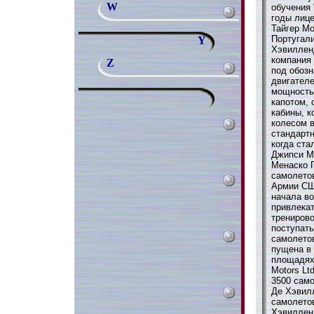
W
обучения
годы лиц
Тайгер М
Португали
Y
Хэвиллен
компания
Z
под обоз
двигателе
мощностью
капотом,
кабины, 
колесом в
стандартн
когда ста
Джипси М
Менаско П
самолето
Армии СШ
начала в
привлекат
трениров
поступать
самолето
пущена в
площадях
Motors Lt
3500 сам
Де Хэвил
самолетов
Хэвиллен