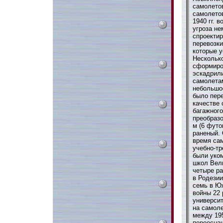
самолетов
самолетов
1940 гг. 
угроза не
спроекти
перевозки
которые 
Несколько
сформиро
эскадрили
самолета
небольшо
было пер
качестве 
багажного
преобразо
м (6 футо
раненый.
время сам
учебно-тр
были уко
школ Вели
четыре ра
в Родезии
семь в Ю
войны 22 
универси
на самоле
между 195
переосна