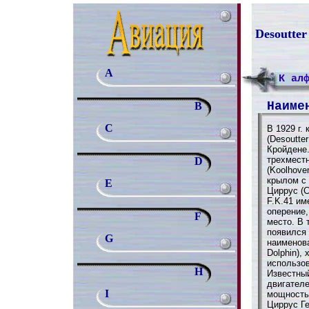
Desoutter
A
К ал
Наиме
B
C
В 1929 г.
(Desoutte
Кройдене.
трехмест
D
(Koolhov
крылом с
E
Циррус (C
F.K.41 им
оперение,
F
место. В 
появился
G
наименов
Dolphin),
использо
H
Известный
двигателе
I
мощностью
Циррус Ге