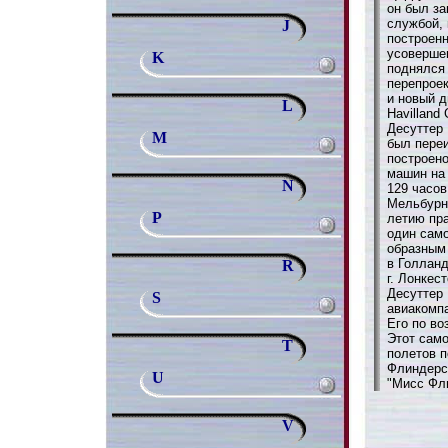
он был за
службой, 
J
построен
усовершен
K
поднялся 
перепроек
и новый д
L
Havilland
Десуттер 
M
был переи
построено
машин на 
N
129 часов
Мельбурн 
P
летию пра
один само
образным
в Голлан
R
г. Лонкес
Десуттер 
S
авиакомпа
Его по во
Этот сам
T
полетов п
Флиндерс,
U
"Мисс Фл
V