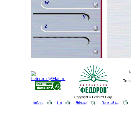
W
Y
Z
По в
Copyright © Fedoroff Corp.
cofe.ru
info
Яблоко
Почитай-ка