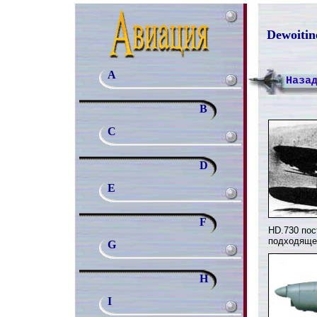
Dewoitin
A
Наза
B
C
D
E
F
HD.730 пос
подходящег
G
H
I