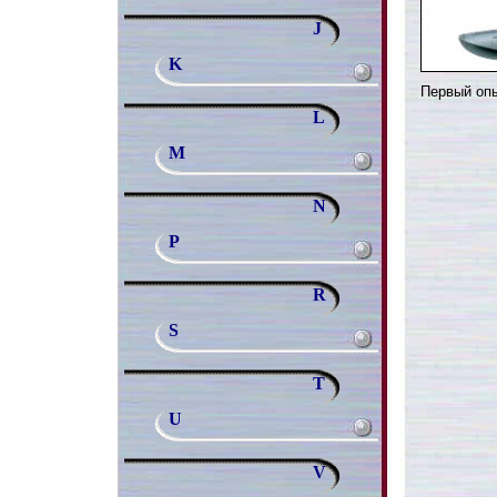
J
K
Первый опы
L
M
N
P
R
S
T
U
V