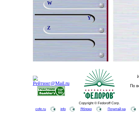
W
Y
Z
По в
Copyright © Fedoroff Corp.
cofe.ru
info
Яблоко
Почитай-ка