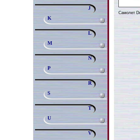
J
Самолет D
K
L
M
N
P
R
S
T
U
V