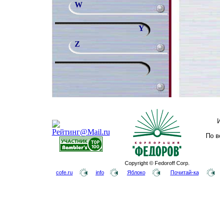
W
Y
Z
По в
Copyright © Fedoroff Corp.
cofe.ru
info
Яблоко
Почитай-ка