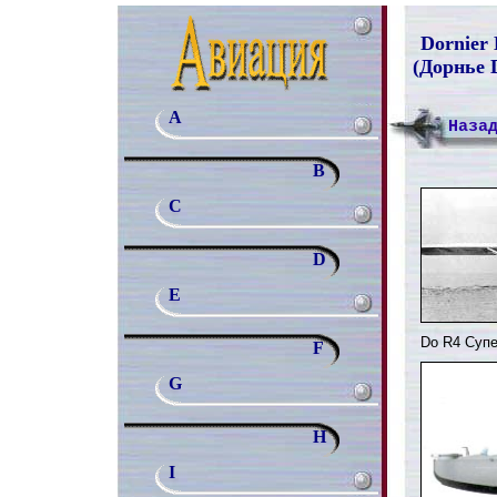
Dornier
(Дорнье 
A
Наза
B
C
D
E
Do R4 Суп
F
G
H
I