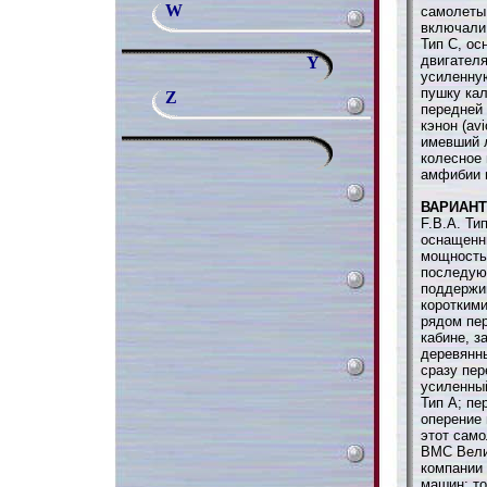
W
самолеты 
включали
Тип С, о
двигателя
Y
усиленну
пушку кал
Z
передней 
кэнон (av
имевший 
колесное
амфибии 
ВАРИАН
F.B.A. Ти
оснащенн
мощностью
последую
поддержи
короткими
рядом пе
кабине, 
деревянн
сразу пер
усиленны
Тип А; пе
оперение 
этот само
ВМС Вели
компании 
машин; то