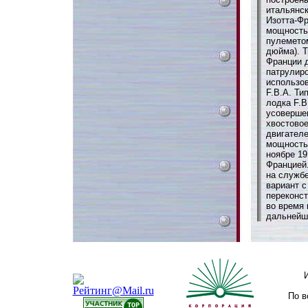
итальянс
Изотта-Фра
мощностью
пулеметом
дюйма). 
Франции 
патрулир
использо
F.B.A. Ти
лодка F.B
усоверше
хвостово
двигателе
мощностью
ноябре 19
Францией
на службе
вариант 
переконст
во время 
дальнейш
По в