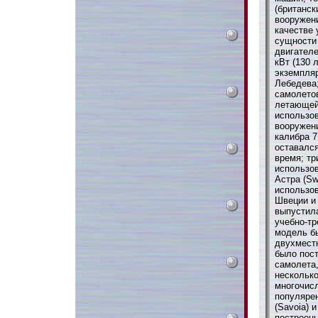
(британск
вооружен
качестве 
сущности
двигателе
кВт (130 
экземпляр
Лебедева;
самолето
летающей 
использо
вооружени
калибра 7
оставалс
время; тр
использо
Астра (Sw
использо
Швеции и 
выпустила
учебно-т
модель б
двухместн
было пост
самолета,
несколько
многочисл
популярен
(Savoia) 
построены