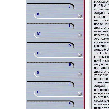
Великобри
В (F.B.A.
J
усоверше
лодки F.
K
крылья, ч
чертой са
после нег
L
двигател
отношени
M
известный
этот само
кроме тог
N
границей
лодок F.B
P
Тип Н (Ty
которых 
приблизит
лицензии 
R
являлся 
двигателе
S
усоверше
перепроек
товое оп
T
лодкой F.
с переко
U
мощностью
килем и 
сбаланси
V
оставался
пяти лет