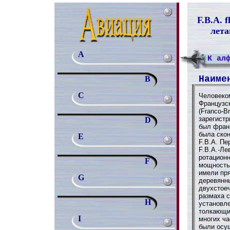
F.B.A. f
лета
A
К ал
Наиме
B
C
Человеко
Французс
(Franco-Br
зарегистр
D
был фран
была ско
E
F.B.A. П
F.B.A.-Ле
ротацион
F
мощностью
имели пр
G
деревянн
двухстое
размаха с
H
установл
толкающи
I
многих ча
были осу