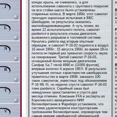
концах крыла, не снимались, а для
к
использования самолета с грунтового покрытия
J
на все стойки шасси были установлены
В
спаренные колеса. В марте 1956г. этот самолет
(
проходил оценочные испытания в ВВС
м
Швейцарии, но результаты оказались
1
малообнадеживающими. А чуть позже, во
L
время 22 испытательного полета, самолет
разбился в результате отказа двигателя,
1
вызванного разрывом в топливной системе.
д
Началась работа над вторым опытным
(
образцом, и самолет Р-16-02 поднялся в воздух
в
N
16 июня 1956г.; 15 августа 1956г. во время 18-го
5
полета он первый раз превысил скорость звука
к
на пикировании. Третий самолет Р-16-03,
к
оснащенный более мощным двигателем
Сапфир Sa.7 тягой 4990 кг (11000 фунтов),
В
впервые взлетел 4 апреля 1957г. В результате
И
R
улучшения летных характеристик швейцарское
S
правительство в марте 1958г. заказало 100
р
таких самолетов, известных под обозначением
н
P-16 Mk III, но неделю спустя самолет Р-16-03
ч
тоже разбился. Серийный заказ был
к
T
немедленно приостановлен и спустя два
б
месяца отменен. Компания FFA и эксперты из
к
Королевского авиационного НИИ
к
Великобритании в Фарнборо установили, что
с
система удовлетворяла конструкторским
у
V
требованиям Великобритании, опровергнув тем
к
самым мнение швейцарской официальной
д