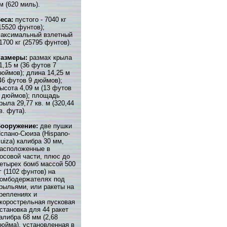
м (620 миль).
еса:
пустого - 7040 кг
15520 фунтов);
аксимальный взлетный
1700 кг (25795 фунтов).
Размеры:
размах крыла
1,15 м (36 футов 7
юймов); длина 14,25 м
46 футов 9 дюймов);
ысота 4,09 м (13 футов
 дюймов); площадь
рыла 29,77 кв. м (320,44
в. фута).
ооружение:
две пушки
спано-Сюиза (Hispano-
uiza) калибра 30 мм,
асположенные в
осовой части, плюс до
етырех бомб массой 500
г (1102 фунтов) на
омбодержателях под
рыльями, или ракеты на
реплениях и
корострельная пусковая
становка для 44 ракет
алибра 68 мм (2,68
юйма), установленная в