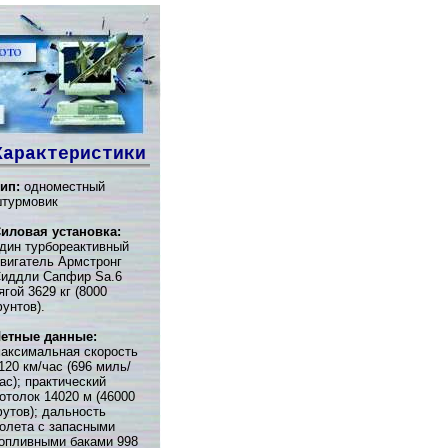
Характеристики
ип:
одноместный
турмовик
иловая установка:
дин турбореактивный
вигатель Армстронг
иддли Сапфир Sa.6
ягой 3629 кг (8000
унтов).
етные данные:
аксимальная скорость
120 км/час (696 миль/
ас); практический
отолок 14020 м (46000
утов); дальность
олета с запасными
опливными баками 998