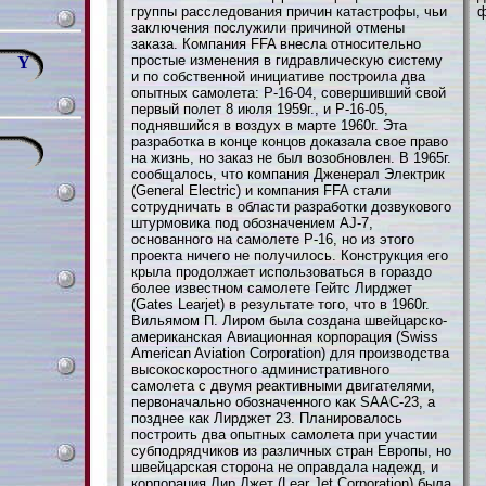
группы расследования причин катастрофы, чьи
ф
заключения послужили причиной отмены
заказа. Компания FFA внесла относительно
простые изменения в гидравлическую систему
Y
и по собственной инициативе построила два
опытных самолета: P-16-04, совершивший свой
первый полет 8 июля 1959г., и Р-16-05,
поднявшийся в воздух в марте 1960г. Эта
разработка в конце концов доказала свое право
на жизнь, но заказ не был возобновлен. В 1965г.
сообщалось, что компания Дженерал Электрик
(General Electric) и компания FFA стали
сотрудничать в области разработки дозвукового
штурмовика под обозначением AJ-7,
основанного на самолете Р-16, но из этого
проекта ничего не получилось. Конструкция его
крыла продолжает использоваться в гораздо
более известном самолете Гейтс Лирджет
(Gates Learjet) в результате того, что в 1960г.
Вильямом П. Лиром была создана швейцарско-
американская Авиационная корпорация (Swiss
American Aviation Corporation) для производства
высокоскоростного административного
самолета с двумя реактивными двигателями,
первоначально обозначенного как SAAC-23, а
позднее как Лирджет 23. Планировалось
построить два опытных самолета при участии
субподрядчиков из различных стран Европы, но
швейцарская сторона не оправдала надежд, и
корпорация Лир Джет (Lear Jet Corporation) была