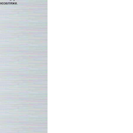
юзеляже.