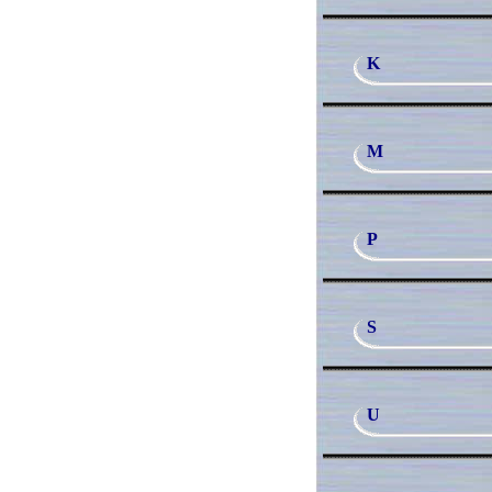
K
M
P
S
U