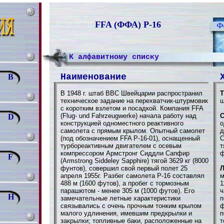
FFA (ФФА) P-16
К алфавитному списку
Наименование
B
В 1948 г. штаб ВВС Швейцарии распространил
Т
техническое задание на перехватчик-штурмовик
ш
с коротким взлетом и посадкой. Компания FFA
(Flug- und Fahrzeugwerke) начала работу над
С
D
конструкцией одноместного реактивного
о
самолета с прямым крылом. Опытный самолет
д
(под обозначением FFA P-16-01), оснащенный
С
турбореактивным двигателем с осевым
т
компрессором Армстронг Сиддли Сапфир
ф
F
(Armstrong Siddeley Sapphire) тягой 3629 кг (8000
фунтов), совершил свой первый полет 25
Л
апреля 1955г. Разбег самолета Р-16 составлял
м
488 м (1600 футов), а пробег с тормозным
1
парашютом - менее 305 м (1000 футов). Его
ч
H
замечательные летные характеристики
п
связывались с очень прочным тонким крылом
ф
малого удлинения, имевшим предкрылки и
п
закрылки; топливные баки, расположенные на
т