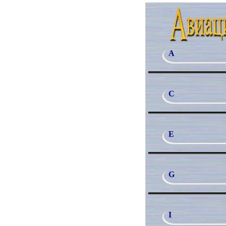
A
C
E
G
I