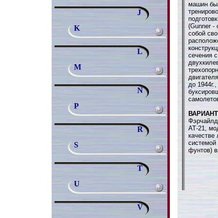
машин бы
трениров
J
подготовк
(Gunner -
K
собой св
располож
конструк
L
сечения с
двухкиле
M
трехопор
двигателя
до 1944г.
N
буксиров
самолето
P
ВАРИАН
Фэрчайлд
АТ-21, мо
R
качестве
системой 
S
фунтов) в
T
U
V