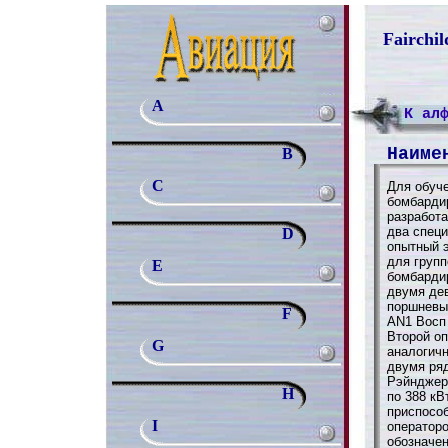
Fairchi
A
К ал
Наиме
B
C
Для обуч
бомбарди
разработа
два спец
D
опытный 
для групп
E
бомбарди
двумя де
поршневы
F
AN1 Восп 
Второй оп
G
аналогич
двумя ря
Рэйнджер 
H
по 388 кВ
приспосо
I
оператор
обозначен