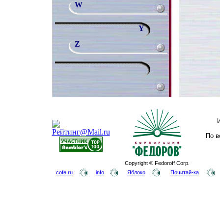
W
Y
Z
По в
Copyright © Fedoroff Corp.
cofe.ru
info
Яблоко
Почитай-ка