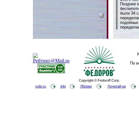
Позднее 
беспилот
были 34 
переделан
подобных
переделан
По в
Copyright © Fedoroff Corp.
cofe.ru
info
Яблоко
Почитай-ка