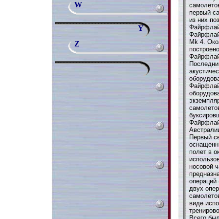
W
самолетов
первый с
из них по
Файрфлай
Y
Файрфлай
Mk 4. Ок
Z
построен
Файрфлай
Последни
акустичес
оборудова
Файрфлай
оборудова
экземпля
самолето
буксиров
Файрфлай
Австрали
Первый с
оснащенн
полет в о
использо
носовой 
предназн
операций 
двух опе
самолето
виде испо
трениров
Всего был