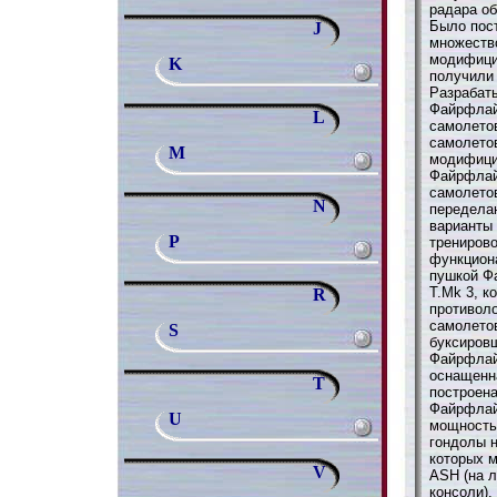
радара о
Было пост
J
множеств
модифици
K
получили
Разрабат
Файрфлай 
L
самолетов
самолето
M
модифици
Файрфлай 
самолето
N
переделан
варианты
P
трениров
функцион
пушкой Ф
Т.Mk 3, к
R
противол
самолетов
S
буксиров
Файрфлай
оснащенн
T
построена
Файрфлай
U
мощностью
гондолы н
которых 
V
ASH (на л
консоли).