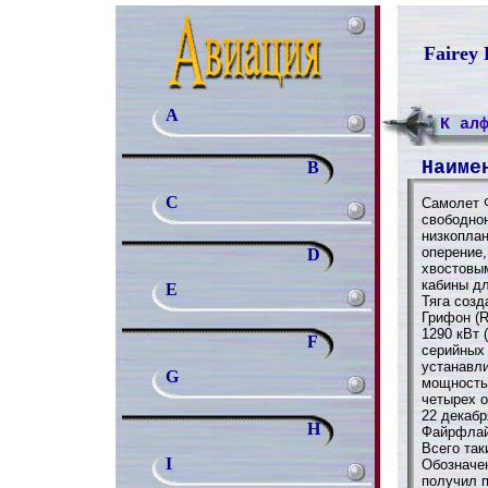
Fairey
A
К ал
Наиме
B
C
Самолет 
свободно
низкоплан
оперение
D
хвостовы
кабины дл
E
Тяга соз
Грифон (R
1290 кВт 
F
серийных
устанавли
G
мощностью
четырех 
22 декабр
H
Файрфлай 
Всего так
I
Обозначе
получил п