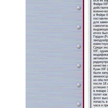
Все их ва
Фейри III
действит
военно-в
и Фейри I
поставлен
для заме
самолетах
выдающихс
итоге бы
Гордон (F
звездообр
известную
Среди эк
IIIF, одн
модифика
автоматич
радиоупра
качестве
Куин IIIF
были запу
авианосца
но оба по
после 18 
успешно п
в январе 
полет как
флот выгл
попасть в
часа и пр