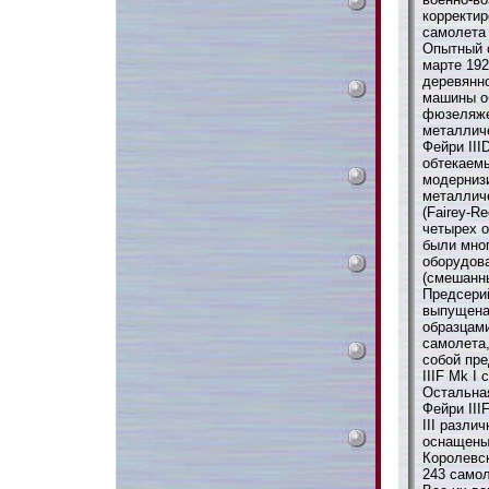
корректи
самолета 
Опытный с
марте 192
деревянн
машины о
фюзеляжем
металлич
Фейри III
обтекаем
модернизи
металлич
(Fairey-R
четырех о
были мно
оборудов
(смешанн
Предсерий
выпущена
образцами
самолета,
собой пре
IIIF Mk I
Остальная
Фейри III
III разли
оснащены
Королевс
243 самол