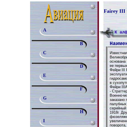
Fairey II
A
К ал
Наиме
B
C
Известна
Великобри
основана 
ее первы
D
Фейри III
эксплуати
E
гидросам
в сухопут
Фейри III
F
- Страттер
Военно-м
G
заказано 
палубных
серийный 
H
1918г. Др
фюзеляже
I
увеличен
поворота