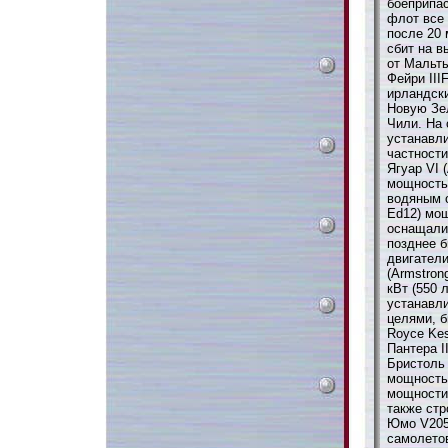
боеприпас
флот все
после 20
сбит на в
от Мальты
Фейри III
ирландски
Новую Зел
Чили. На 
устанавли
частност
Ягуар VI 
мощностью
водяным о
Ed12) мощ
оснащали
позднее 
двигател
(Armstron
кВт (550 
устанавл
целями, б
Royce Kes
Пантера I
Бристоль Ю
мощностью
мощности 
также ст
Юмо V205
самолетов