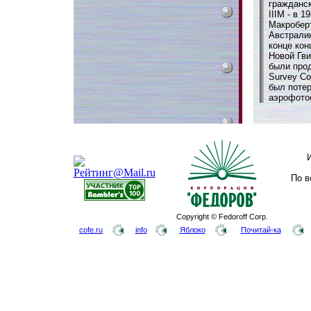
гражданск
IIIM - в 1
Макроберт
Австралию
конце кон
Новой Гви
были прод
Survey Co
был потер
аэрофотос
По в
Copyright © Fedoroff Corp.
cofe.ru
info
Яблоко
Почитай-ка