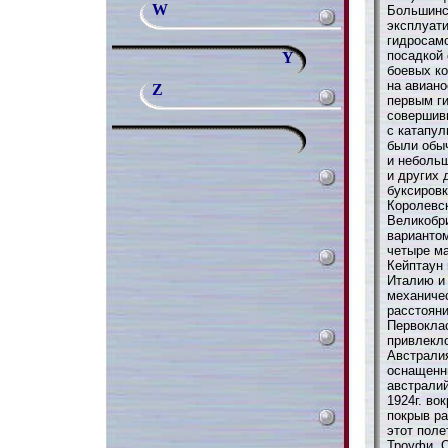
W
Большинс
эксплуат
гидросамо
посадкой 
Y
боевых ко
на авиано
Z
первым г
совершив
с катапул
были обы
и неболь
и других 
буксиров
Королевс
Великобр
вариантом
четыре м
Кейптаун 
Италию и
механиче
расстояни
Первоклас
привлекло
Австралия
оснащенн
австралий
1924г. во
покрыв ра
этот поле
Троуфи. О