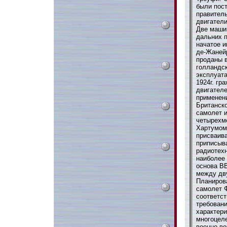
были пос
правител
двигатели
Две маши
дальних п
начатое и
де-Жанейр
проданы в
голландс
эксплуата
1924г. гр
двигател
применени
Британско
самолет и
четырехм
Хартумом 
присваива
приписыв
радиотехн
наиболее 
основа В
между дв
Планирова
самолет Ф
соответст
требовани
характери
многоцел
военно-во