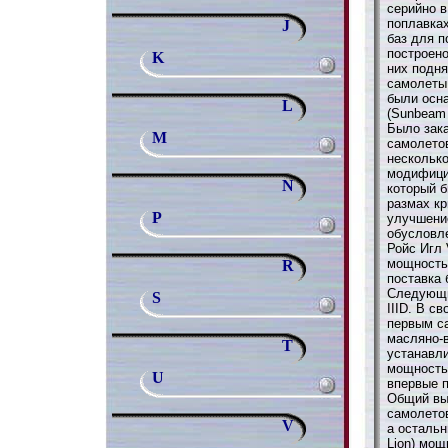
серийно в
поплавка
J
баз для п
построено
K
них подня
самолеты 
были осн
L
(Sunbeam 
Было зак
M
самолетов
нескольк
модифици
N
который б
размах кр
P
улучшение
обусловл
Ройс Игл V
мощностью
R
поставка 
Следующи
S
IIID. В с
первым с
масляно-
T
устанавли
мощностью
U
впервые п
Общий вы
самолетов
V
а остальн
Lion) мощ