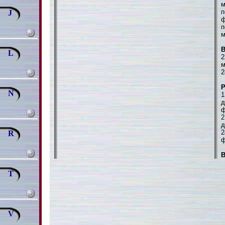
м
п
J
ф
п
м
В
L
2
м
2
N
1
д
ф
2
д
2
R
ф
В
T
V