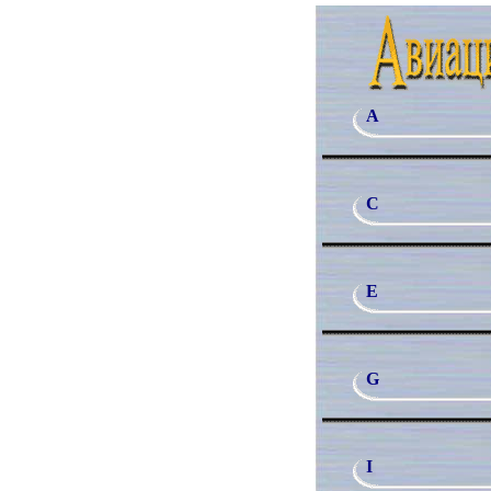
A
C
E
G
I