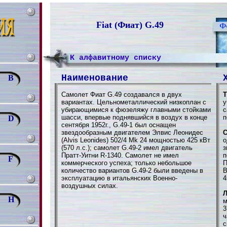
Fiat (Фиат) G.49
К алфавитному списку
Наименование
B
Самолет Фиат G.49 создавался в двух
Т
вариантах. Цельнометаллический низкоплан с
у
убирающимися к фюзеляжу главными стойками
с
шасси, впервые поднявшийся в воздух в конце
п
D
сентября 1952г., G.49-1 был оснащен
звездообразным двигателем Элвис Леонидес
С
(Alvis Leonides) 502/4 Mk 24 мощностью 425 кВт
о
(570 л.с.); самолет G.49-2 имел двигатель
з
Пратт-Уитни R-1340. Самолет не имел
п
F
коммерческого успеха; только небольшое
П
количество вариантов G.49-2 были введены в
В
эксплуатацию в итальянских Военно-
4
воздушных силах.
Л
H
м
3
ч
с