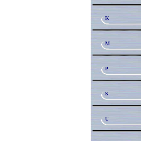
K
M
P
S
U