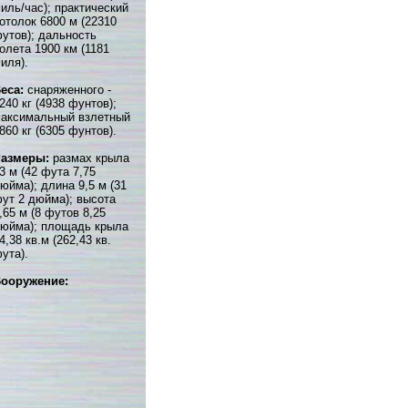
иль/час); практический
отолок 6800 м (22310
утов); дальность
олета 1900 км (1181
иля).
еса:
снаряженного -
240 кг (4938 фунтов);
аксимальный взлетный
860 кг (6305 фунтов).
Размеры:
размах крыла
3 м (42 фута 7,75
юйма); длина 9,5 м (31
ут 2 дюйма); высота
,65 м (8 футов 8,25
юйма); площадь крыла
4,38 кв.м (262,43 кв.
ута).
ооружение: