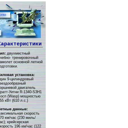
Характеристики
ип:
двухместный
чебно- тренировочный
амолет основной летной
одготовки.
иловая установка:
дин 9-цилиндровый
вездообразный
оршневой двигатель
ратт-Уитни R-1340-S3H1
осп (Wasp) мощностью
55 кВт (610 л.с.)
етные данные:
аксимальная скорость
70 км/час (230 миль/
ас); крейсерская
корость 196 км/час (122