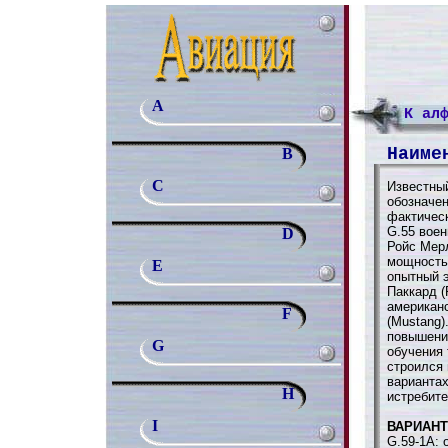
A
К ал
Наиме
B
C
Известный
обозначе
фактичес
G.55 воен
D
Ройс Мерл
мощностью
E
опытный 
Паккард (
американс
F
(Mustang)
повышения
G
обучения 
строился 
варианта
H
истребите
I
ВАРИАН
G.59-1A: 