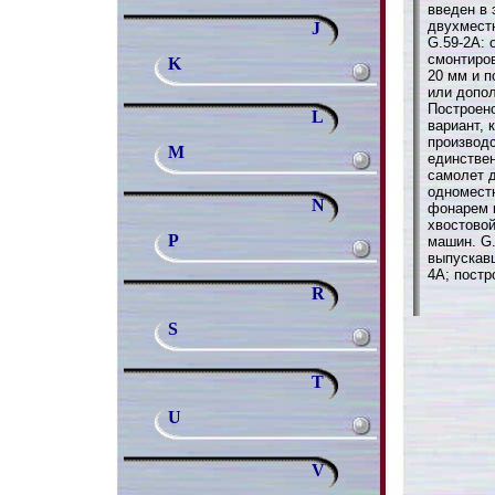
введен в 
двухместн
J
G.59-2A:
смонтиро
K
20 мм и 
или допо
Построено
L
вариант, 
производс
M
единстве
самолет д
одноместн
N
фонарем к
хвостово
P
машин. G.
выпускав
4A; постр
R
S
T
U
V