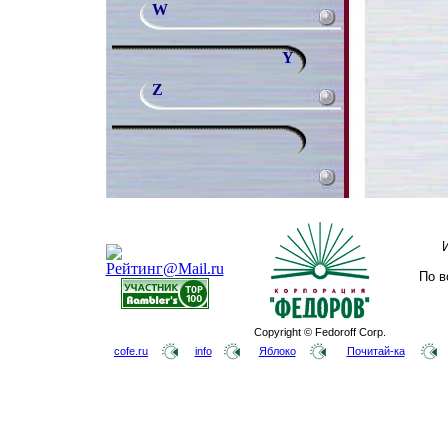
W
Y
Z
По в
Copyright © Fedoroff Corp.
cofe.ru
info
Яблоко
Почитай-ка