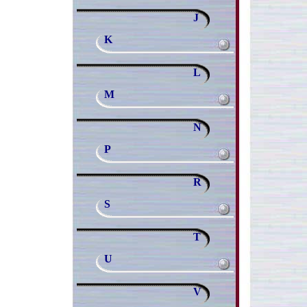
J
K
L
M
N
P
R
S
T
U
V