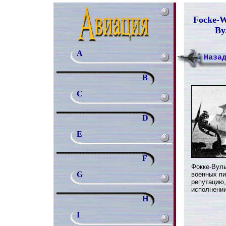
Focke-W
Ву
A
Наза
B
C
D
E
F
Фокке-Вуль
G
военных пи
репутацию,
исполнении
H
I