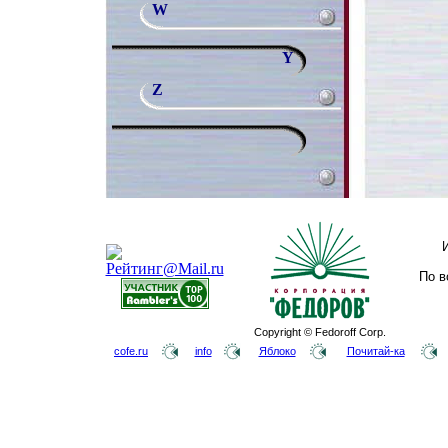
W
Y
Z
По в
Copyright © Fedoroff Corp.
cofe.ru
info
Яблоко
Почитай-ка