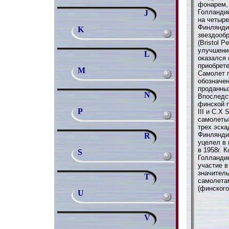
фонарем, 
Голланди
J
на четыр
Финляндии
K
звездооб
(Bristol 
улучшение
L
оказался
приобрете
M
Самолет 
обозначен
проданных
N
Впоследс
финской п
P
III и C.X
самолеты 
трех эск
Финляндии
R
уцелел в 
в 1958г. 
S
Голланди
участие в
значител
T
самолетам
(финского
U
V