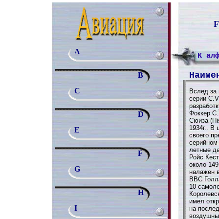
F
A
К ал
Наиме
B
C
Вслед за
серии C.V
разработк
Фоккер C
D
Сюиза (Hi
1934г.. В
E
своего пр
серийном
летные д
F
Ройс Кест
около 149
G
налажен в
ВВС Голл
10 самоле
H
Королевс
имел откр
I
на послед
воздушных