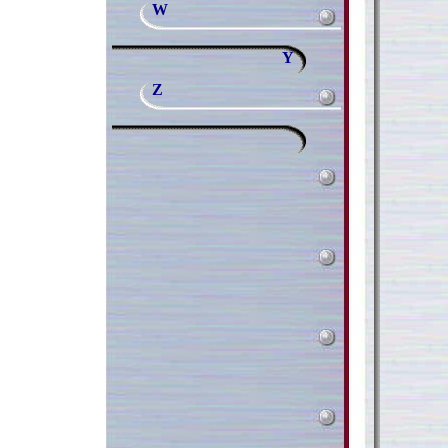
W
Y
Z