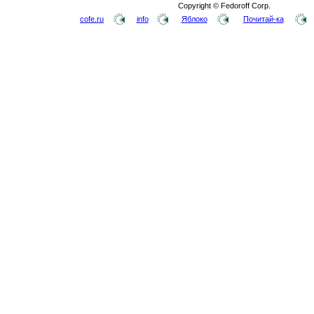
Copyright © Fedoroff Corp.
cofe.ru
info
Яблоко
Почитай-ка