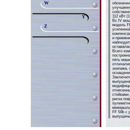
W
обозначен
улучшенна
собствен
112 кВт (
Y
Bz.IV мощ
модель FF
Z
усиленной
компенса
и приемни
наблюдате
оставалас
Всего ко
построено
пять маш
отличали
экипажа,
оснащени
Заключит
выпущена 
модифици
отнесенн
стойками,
риска пов
пулеметн
межкрыль
FF 59b с
выпущены