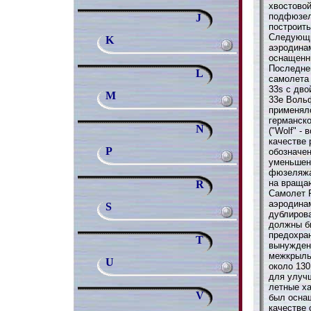
хвостовой
подфюзел
J
построить
Следующи
K
аэродина
оснащенн
Последне
L
самолета
33s с дво
M
33e Вольф
применялс
германско
N
("Wolf" -
качестве 
P
обозначен
уменьшен
фюзеляжа
на враща
R
Самолет F
аэродина
S
дублиров
должны б
предохра
T
вынужден 
межкрылье
U
около 13
для улуч
летные ха
V
был осна
качестве 