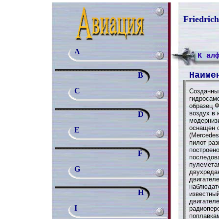
Friedric
A
К ал
Наиме
B
C
Созданный
гидросамо
образец 
воздух в 
D
модерниз
оснащен с
E
(Mercedes
пилот раз
построено
F
последов
пулемета
G
двухреда
двигателе
наблюдат
H
известны
двигателем
I
радиопер
поплавка