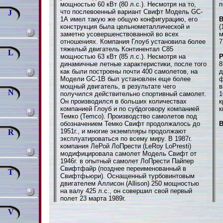
мощностью 60 кВт (80 л.с.). Несмотря на то,
п
что послевоенный вариант Свифт Модель GC-
J
1А имел такую же общую конфигурацию, его
В
конструкция была цельнометаллической и
(
заметно усовершенствованной во всех
м
отношениях. Компания Глоуб установила более
7
тяжелый двигатель Континентал С85
L
мощностью 63 кВт (85 л.с.). Несмотря на
динамичные летные характеристики, после того
8
как были построены почти 400 самолетов, на
д
Модели GC-1B был установлен еще более
ф
мощный двигатель, в результате чего
в
N
получился действительно спортивный самолет.
1
Он производился в больших количествах
к
компанией Глоуб и по субдоговору компанией
к
Темко (Temco). Производство самолетов под
обозначением Темко Свифт продолжалось до
В
1951г., и многие экземпляры продолжают
R
эксплуатироваться по всему миру. В 1987г.
компания ЛеРой ЛоПрести (LeRoy LoPresti)
модифицировала самолет Модель Свифт от
1946г. в опытный самолет ЛоПрести Пайпер
Свифтфайр (позднее переименованный в
T
Свифтфьюри). Оснащенный турбовинтовым
двигателем Аллисон (Allison) 250 мощностью
на валу 425 л.с., он совершил свой первый
полет 23 марта 1989г.
V