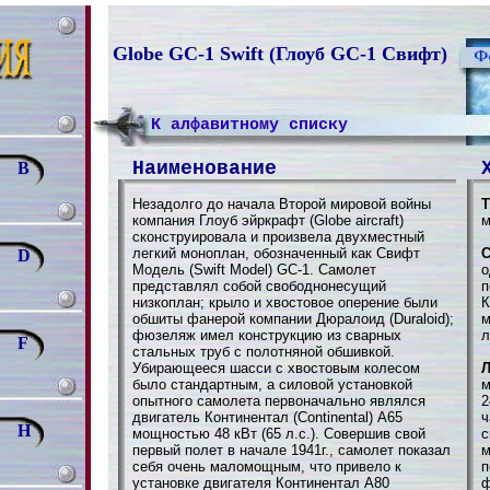
Globe GC-1 Swift (Глоуб GC-1 Свифт)
К алфавитному списку
Наименование
B
Незадолго до начала Второй мировой войны
Т
компания Глоуб эйркрафт (Globe aircraft)
м
сконструировала и произвела двухместный
легкий моноплан, обозначенный как Свифт
С
D
Модель (Swift Model) GC-1. Самолет
о
представлял собой свободнонесущий
п
низкоплан; крыло и хвостовое оперение были
К
обшиты фанерой компании Дюралоид (Duraloid);
м
фюзеляж имел конструкцию из сварных
л
F
стальных труб с полотняной обшивкой.
Убирающееся шасси с хвостовым колесом
Л
было стандартным, а силовой установкой
м
опытного самолета первоначально являлся
2
двигатель Континентал (Continental) A65
ч
H
мощностью 48 кВт (65 л.с.). Совершив свой
с
первый полет в начале 1941г., самолет показал
м
себя очень маломощным, что привело к
п
установке двигателя Континентал A80
ф