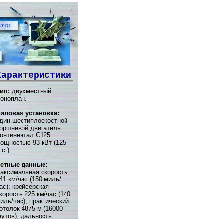
Характеристики
ип:
двухместный
оноплан.
иловая установка:
дин шестиплоскостной
оршневой двигатель
онтинентал С125
ощностью 93 кВт (125
.с.).
етные данные:
аксимальная скорость
41 км/час (150 миль/
ас); крейсерская
корость 225 км/час (140
иль/час); практический
отолок 4875 м (16000
утов); дальность