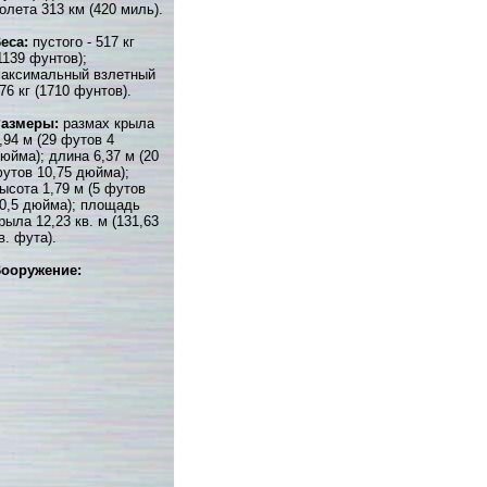
олета 313 км (420 миль).
еса:
пустого - 517 кг
1139 фунтов);
аксимальный взлетный
76 кг (1710 фунтов).
Размеры:
размах крыла
,94 м (29 футов 4
юйма); длина 6,37 м (20
утов 10,75 дюйма);
ысота 1,79 м (5 футов
0,5 дюйма); площадь
рыла 12,23 кв. м (131,63
в. фута).
ооружение: