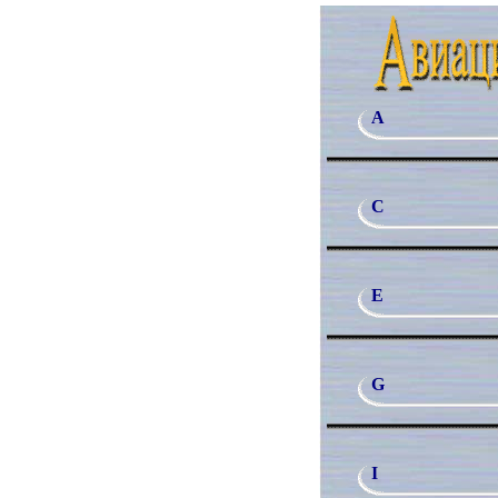
A
C
E
G
I