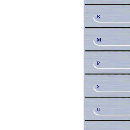
K
M
P
S
U