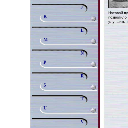
J
Носовой пу
K
позволило 
улучшить 
L
M
N
P
R
S
T
U
V