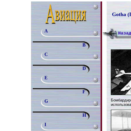
Gotha (Г
A
Наза
B
C
D
E
F
Бомбардиро
G
использова
H
I