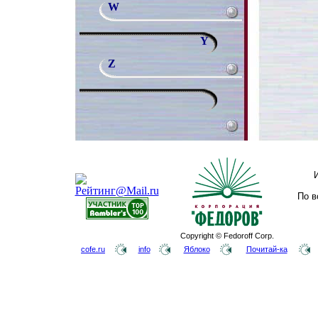
W
Y
Z
По в
Copyright © Fedoroff Corp.
cofe.ru
info
Яблоко
Почитай-ка