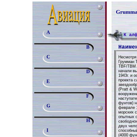
Grumman
A
К ал
Наиме
B
C
Несмотря 
Грумман 
TBF/TBM A
начали в
D
1943г. и 
проекта 
E
звездооб
(Pratt & 
вооружени
F
наступате
фунтов) н
G
феврале 1
морских с
опытных 
H
свободно
двух чело
I
способный
(4000 фун