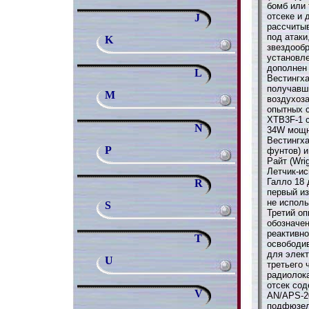
бомб или
отсеке и 
J
рассчитыв
под атаки
K
звездооб
установл
дополнен
L
Вестингха
получавш
M
воздухоза
опытных 
XTB3F-1 с
N
34W мощно
Вестингха
P
фунтов) и
Райт (Wri
Летчик-и
Галло 18 
R
первый из
не исполь
S
Третий оп
обозначе
реактивно
T
освободи
для элек
U
третьего 
радиолок
отсек сод
V
AN/APS-2
подфюзел