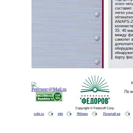
этого чет
составил 
легко уз
обтекател
AN/APS-2
количеств
3S: 40 ма
между фев
самолет а
дополнит
оборудов
обнаружи
борту фю
По в
Copyright © Fedoroff Corp.
cofe.ru
info
Яблоко
Почитай-ка