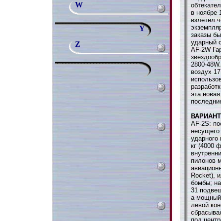
W
обтекател
в ноябре 1
взлетел 
экземпля
Y
заказы бы
ударный 
Z
AF-2W Га
звездообр
2800-48W
воздух 17
использо
разработк
эта новая
последни
ВАРИАН
AF-2S: по
несущего 
ударного 
кг (4000 
внутренн
пилонов 
авиационн
Rocket), 
бомбы; н
31 подве
а мощный
левой кон
сбрасывал
под цент