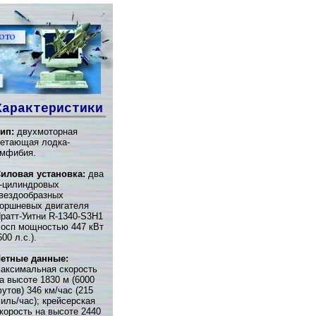
Характеристики
ип:
двухмоторная
етающая лодка-
мфибия.
иловая установка:
два
-цилиндровых
вездообразных
оршневых двигателя
ратт-Уитни R-1340-S3H1
осп мощностью 447 кВт
600 л.с.).
етные данные:
аксимальная скорость
а высоте 1830 м (6000
утов) 346 км/час (215
иль/час); крейсерская
корость на высоте 2440