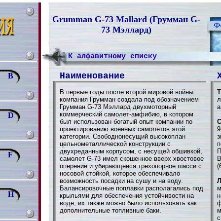
Grumman G-73 Mallard (Грумман G-
73 Мэллард)
К алфавитному списку
Наименование
B
В первые годы после второй мировой войны
Т
компания Грумман создала под обозначением
л
Грумман G-73 Мэллард двухмоторный
а
коммерческий самолет-амфибию, в котором
D
был использован богатый опыт компании по
С
проектированию военных самолетов этой
9
категории. Свободнонесущий высокоплан
з
цельнометаллической конструкции с
п
двухреданным корпусом, с несущей обшивкой,
П
F
самолет G-73 имел скошенное вверх хвостовое
В
оперение и убирающееся трехопорное шасси с
(
носовой стойкой, которое обеспечивало
возможность посадки на сушу и на воду.
Л
Балансировочные поплавки располагались под
м
H
крыльями для обеспечения устойчивости на
н
воде; их также можно было использовать как
ф
дополнительные топливные баки.
м
с