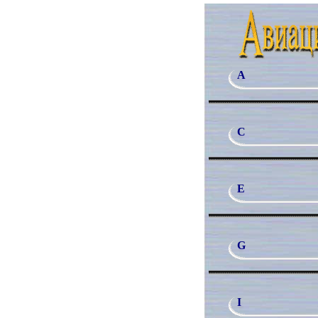
A
C
E
G
I