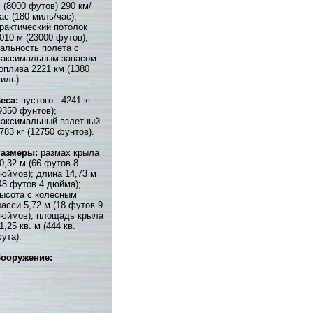
 (8000 футов) 290 км/
ас (180 миль/час);
рактический потолок
010 м (23000 футов);
альность полета с
аксимальным запасом
оплива 2221 км (1380
иль).
еса:
пустого - 4241 кг
9350 фунтов);
аксимальный взлетный
783 кг (12750 фунтов).
Размеры:
размах крыла
0,32 м (66 футов 8
юймов); длина 14,73 м
48 футов 4 дюйма);
ысота с колесным
асси 5,72 м (18 футов 9
юймов); площадь крыла
1,25 кв. м (444 кв.
ута).
ооружение: