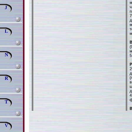
м
ч
J
п
7
д
м
т
L
м
В
(
м
N
5
2
д
(
R
в
ш
д
4
ф
T
В
V