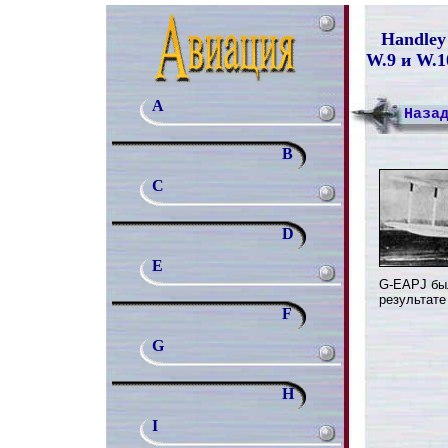
Handley
W.9 и W.10
A
Наза
B
C
D
E
G-EAPJ бы
результате
F
G
H
I