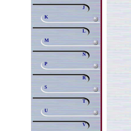
J
K
L
M
N
P
R
S
T
U
V