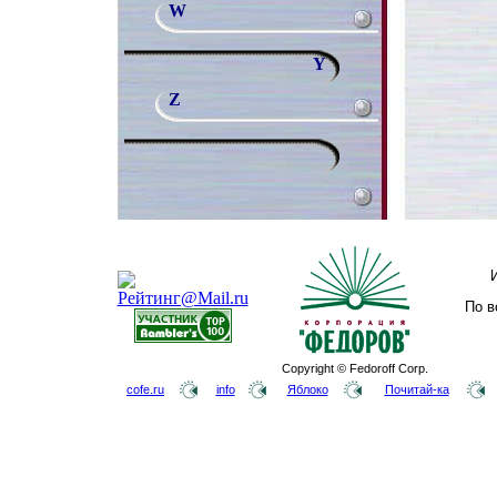
W
Y
Z
По в
Copyright © Fedoroff Corp.
cofe.ru
info
Яблоко
Почитай-ка