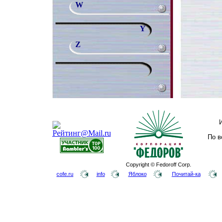
W
Y
Z
По в
Copyright © Fedoroff Corp.
cofe.ru
info
Яблоко
Почитай-ка