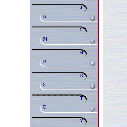
J
K
L
M
N
P
R
S
T
U
V