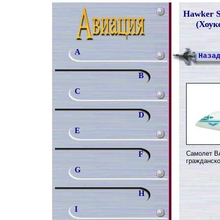
Hawker Si
(Хоук
A
Наза
B
C
D
E
Самолет В
F
гражданско
G
H
I