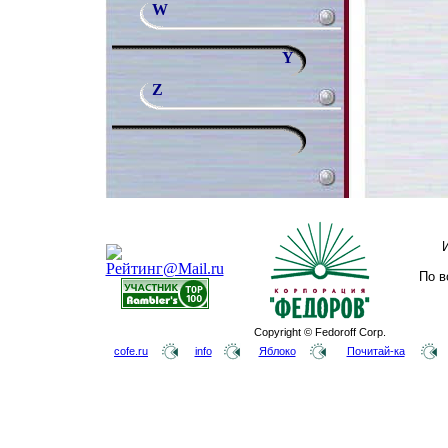
W
Y
Z
По в
Copyright © Fedoroff Corp.
cofe.ru
info
Яблоко
Почитай-ка