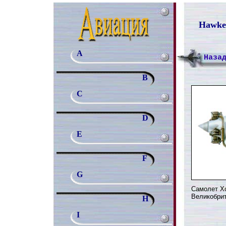
Hawker
A
Наза
B
C
D
E
F
G
Самолет Хо
Великобрит
H
I