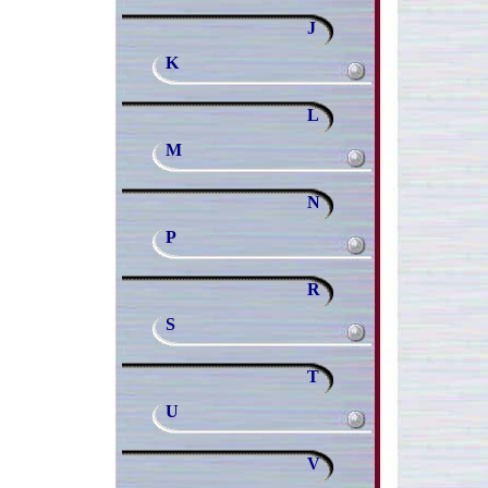
J
K
L
M
N
P
R
S
T
U
V