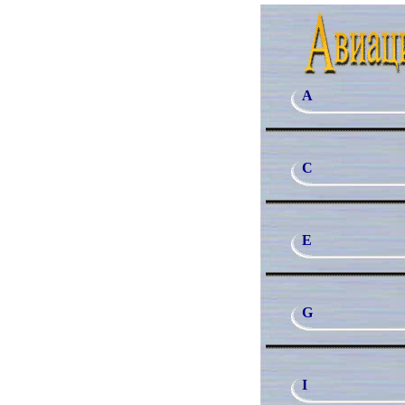
A
C
E
G
I