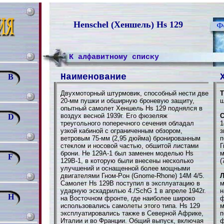
Henschel (Хеншель) Hs 129
К алфавитному списку
Наименование
B
Двухмоторный штурмовик, способный нести две
Т
20-мм пушки и обширную броневую защиту,
ш
опытный самолет Хеншель Hs 129 поднялся в
воздух весной 1939г. Его фюзеляж
С
D
треугольного поперечного сечения обладал
1
узкой кабиной с ограниченным обзором,
з
ветровым 75-мм (2,95 дюйма) бронированным
п
стеклом и носовой частью, обшитой листами
Г
брони. He 129A-1 был заменен моделью Hs
м
F
129B-1, в которую были внесены несколько
(
улучшений и оснащенной более мощными
двигателями Гном-Pон (Gnome-Rhоne) 14М 4/5.
Л
Самолет Hs 129B поступил в эксплуатацию в
м
ударную эскадрилью 4./SchG 1 в апреле 1942г.
н
H
на Восточном фронте, где наиболее широко
ф
использовались самолеты этого типа. Hs 129
м
эксплуатировались также в Северной Африке,
п
Италии и во Франции. Общий выпуск, включая
ф