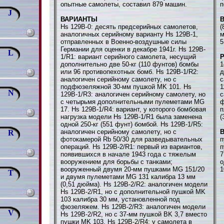
опытные самолеты, составил 879 машин.
п
J
ВАРИАНТЫ
В
Hs 129B-0: десять предсерийных самолетов,
(
аналогичных серийному варианту Hs 129В-1,
м
отправленных в Военно-воздушные силы
5
Германии для оценки в декабре 1941г. Hs 129B-
L
1/R1: вариант серийного самолета, несущий
дополнительно две 50-кг (110 фунтов) бомбы
1
или 96 противопехотных бомб. Hs 129B-1/R2:
д
аналогичен серийному самолету, но с
с
подфюзеляжной 30-мм пушкой MK 101. Hs
1
N
129B-1/R3: аналогичен серийному самолету, но
с
с четырьмя дополнительными пулеметами MG
ф
17. Hs 129B-1/R4: вариант, у которого бомбовая
п
нагрузка модели Hs 129B-1/R1 была заменена
(
одной 250-кг (551 фунт) бомбой. Hs 129B-1/R5:
аналогичен серийному самолету, но с
В
R
фотокамерой Rb 50/30 для разведывательных
п
операций. Hs 129B-2/R1: первый из вариантов,
п
появившихся в начале 1943 года с тяжелым
7
вооружением для борьбы с танками;
о
вооруженный двумя 20-мм пушками MG 151/20
1
T
и двумя пулеметами MG 131 калибра 13 мм
(0,51 дюйма). Hs 129B-2/R2: аналогичен модели
Hs 129B-2/R1, но с дополнительной пушкой MK
103 калибра 30 мм, установленной под
фюзеляжем. Hs 129B-2/R3: аналогичен модели
V
Hs 129B-2/R2, но с 37-мм пушкой ВK 3,7 вместо
пушки MK 103. Hs 129B-2/R4: у самолета в