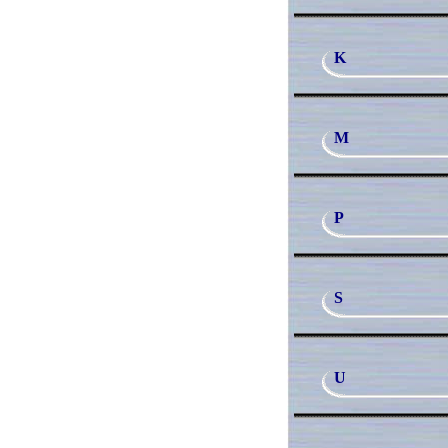
K
M
P
S
U