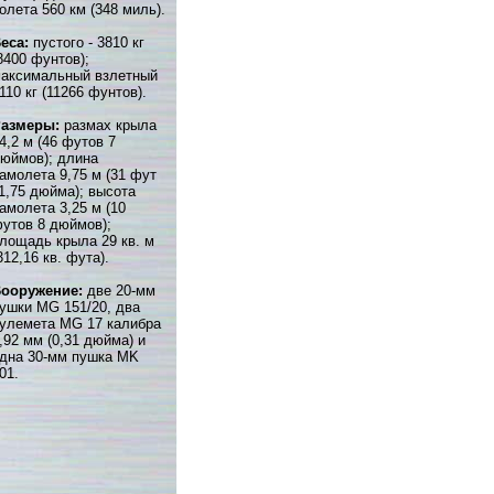
олета 560 км (348 миль).
еса:
пустого - 3810 кг
8400 фунтов);
аксимальный взлетный
110 кг (11266 фунтов).
Размеры:
размах крыла
4,2 м (46 футов 7
юймов); длина
амолета 9,75 м (31 фут
1,75 дюйма); высота
амолета 3,25 м (10
утов 8 дюймов);
лощадь крыла 29 кв. м
312,16 кв. фута).
ооружение:
две 20-мм
ушки MG 151/20, два
улемета MG 17 калибра
,92 мм (0,31 дюйма) и
дна 30-мм пушка MK
01.