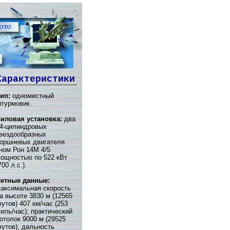
Характеристики
ип:
одноместный
турмовик.
иловая установка:
два
4-цилиндровых
вездообразных
оршневых двигателя
ном Рон 14М 4/5
ощностью по 522 кВт
700 л.с.).
етные данные:
аксимальная скорость
а высоте 3830 м (12565
утов) 407 км/час (253
иль/час); практический
отолок 9000 м (29525
утов); дальность