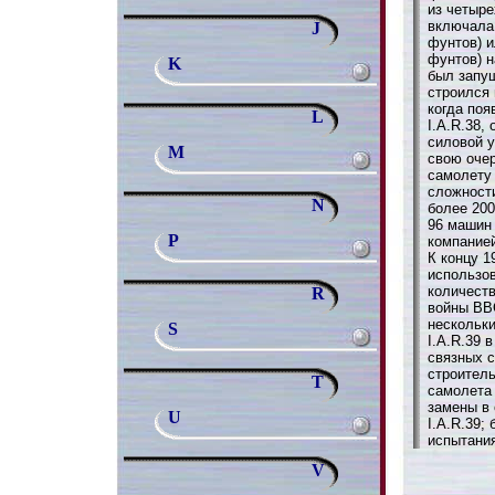
из четыре
включала 
J
фунтов) и
фунтов) 
K
был запущ
строился 
когда по
L
I.A.R.38,
силовой у
M
свою очер
самолету 
сложности
N
более 200
96 машин 
P
компанией
К концу 1
использо
количеств
R
войны ВВ
нескольк
S
I.A.R.39 
связных с
строител
T
самолета 
замены в
U
I.A.R.39;
испытания
V