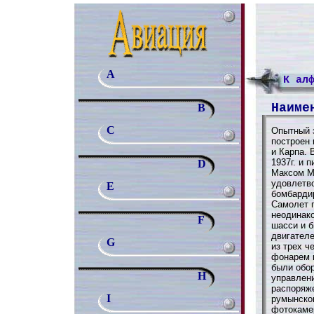
A
К ал
Наиме
B
C
Опытный 
построен 
и Карпа. 
1937г. и 
D
Максом М
удовлетво
E
бомбарди
Cамолет 
неодинак
F
шасси и 
двигателе
G
из трех 
фонарем 
были обо
H
управлен
распоряж
I
румынског
фотокаме