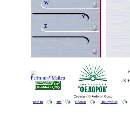
W
Y
Z
По в
Copyright © Fedoroff Corp.
cofe.ru
info
Яблоко
Почитай-ка