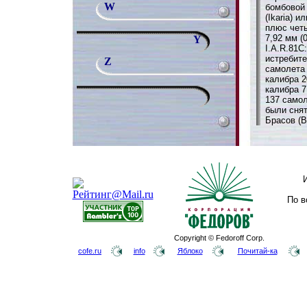
W
бомбовой 
(Ikaria) и
плюс чет
7,92 мм (
Y
I.A.R.81
истребите
Z
самолета 
калибра 
калибра 7
137 самол
были снят
Брасов (B
По в
Copyright © Fedoroff Corp.
cofe.ru
info
Яблоко
Почитай-ка