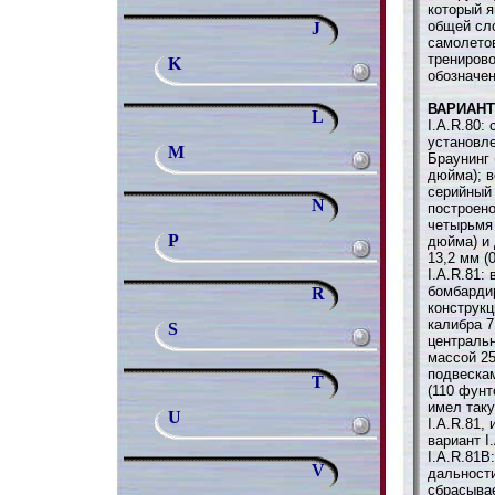
который я
общей сло
J
самолетов
тренирово
K
обозначен
ВАРИАН
L
I.A.R.80:
установл
M
Браунинг 
дюйма); в
серийный
N
построено
четырьмя 
P
дюйма) и
13,2 мм (
I.A.R.81:
бомбарди
R
конструк
калибра 7
S
централь
массой 25
подвескам
T
(110 фунт
имел таку
U
I.A.R.81,
вариант I
I.A.R.81B
V
дальност
сбрасыва