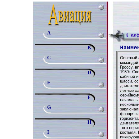
A
К ал
Наиме
B
C
Опытный с
командой
Гроссу, в
1939г. Св
D
кабиной 
шасси, о
E
двигателе
летные ха
серийному
F
началась
нескольк
G
заключал
фонаря к
горизонта
H
двигателя
того пери
I
костыля. 
пикирующ