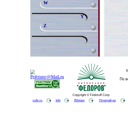
W
Y
Z
По в
Copyright © Fedoroff Corp.
cofe.ru
info
Яблоко
Почитай-ка