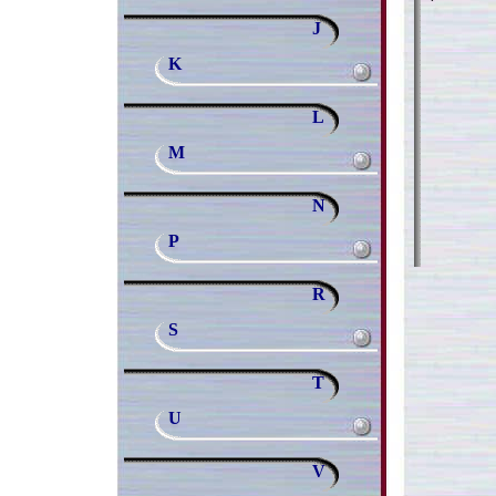
J
K
L
M
N
P
R
S
T
U
V