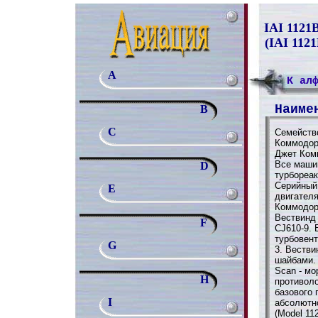
IAI 1121
(IAI 112
A
К ал
Наиме
B
C
Семейств
Коммодор
Джет Комм
Все маши
D
турбореа
Серийный
E
двигател
Коммодор
Вествинд
F
CJ610-9. 
турбовент
G
3. Вестви
шайбами. 
Scan - мо
H
противол
базового 
I
абсолютн
(Model 112