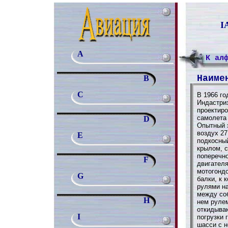
I
A
К ал
Наиме
B
C
В 1966 г
Индастриз 
проектиро
самолета 
D
Опытный э
воздух 27
E
подкосны
крылом, 
поперечно
F
двигателя
мотогонд
G
балки, к 
рулями н
между со
H
нем руле
откидыва
I
погрузки 
шасси с 