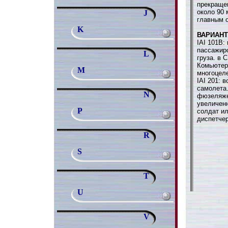
прекращен
около 90 
J
главным 
K
ВАРИАН
IAI 101B:
пассажиро
L
груза. в 
Комьютерл
M
многоцеле
IAI 201: 
самолета.
N
фюзеляже
увеличен
P
солдат ил
диспетче
R
S
T
U
V