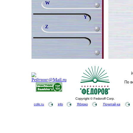
W
Y
Z
По в
Copyright © Fedoroff Corp.
cofe.ru
info
Яблоко
Почитай-ка