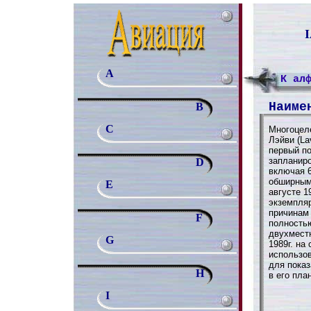
I
A
К ал
Наиме
B
C
Многоцел
Лэйви (La
первый по
запланиро
D
включая 
обширным
E
августе 1
экземпля
причинам
F
полностью
двухмест
G
1989г. на
использов
для показ
H
в его пла
I