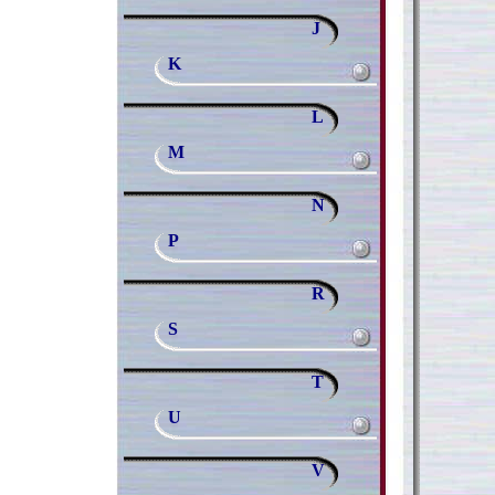
J
K
L
M
N
P
R
S
T
U
V