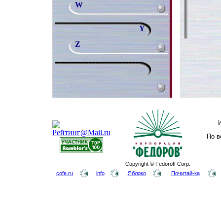
W
Y
Z
По в
Copyright © Fedoroff Corp.
cofe.ru
info
Яблоко
Почитай-ка