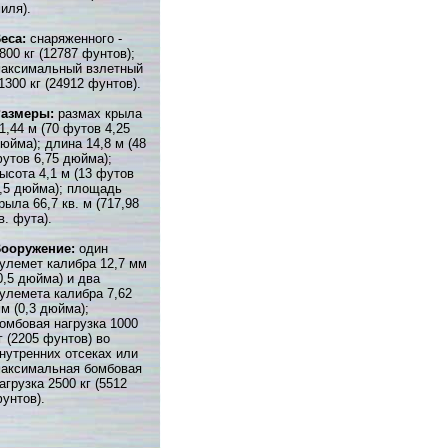
иля).
еса:
снаряженного -
800 кг (12787 фунтов);
аксимальный взлетный
1300 кг (24912 фунтов).
Размеры:
размах крыла
1,44 м (70 футов 4,25
юйма); длина 14,8 м (48
утов 6,75 дюйма);
ысота 4,1 м (13 футов
,5 дюйма); площадь
рыла 66,7 кв. м (717,98
в. фута).
ооружение:
один
улемет калибра 12,7 мм
0,5 дюйма) и два
улемета калибра 7,62
м (0,3 дюйма);
омбовая нагрузка 1000
г (2205 фунтов) во
нутренних отсеках или
аксимальная бомбовая
агрузка 2500 кг (5512
унтов).