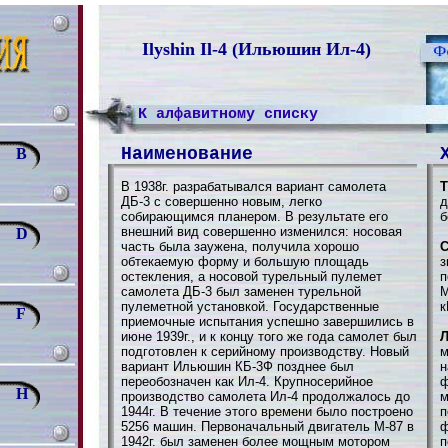
Ilyshin Il-4 (Ильюшин Ил-4)
К алфавитному списку
Наименование
B
В 1938г. разрабатывался вариант самолета
Т
ДБ-3 с совершенно новым, легко
д
собирающимся планером. В результате его
б
внешний вид совершенно изменился: носовая
D
часть была заужена, получила хорошо
С
обтекаемую форму и большую площадь
з
остекления, а носовой турельный пулемет
п
самолета ДБ-3 был заменен турельной
М
пулеметной установкой. Государственные
к
F
приемочные испытания успешно завершились в
июне 1939г., и к концу того же года самолет был
Л
подготовлен к серийному производству. Новый
м
вариант Ильюшин КБ-3Ф позднее был
н
переобозначен как Ил-4. Крупносерийное
ф
H
производство самолета Ил-4 продолжалось до
м
1944г. В течение этого времени было построено
п
5256 машин. Первоначальный двигатель М-87 в
ф
1942г. был заменен более мощным мотором
п