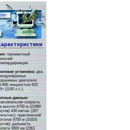
Характеристики
ип:
трехместный
альний
омбардировщик.
иловая установка:
два
вездообразных
оршневых двигателя
-88Б мощностью 820
Вт (1100 л.с.).
етные данные:
аксимальная скорость
а высоте 6700 м (21980
утов) 430 км/час (267
иль/час); практический
отолок 9700 м (31825
утов); дальность
олета 3800 км (2361