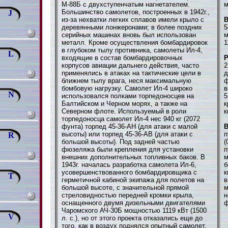
М-88Б с двухступенчатым нагнетателем.
м
Большинство самолетов, построенных в 1942г.,
J
из-за нехватки легких сплавов имели крыло с
В
деревянными лонжеронами; в более поздних
5
серийных машинах вновь был использован
м
металл. Кроме осуществления бомбардировок
1
в глубоком тылу противника, самолеты Ил-4,
L
входящие в состав бомбардировочных
корпусов авиации дальнего действия, часто
2
применялись в атаках на тактические цели в
д
ближнем тылу врага, неся максимальную
ф
бомбовую нагрузку. Самолет Ил-4 широко
в
N
использовался полками торпедоносцев на
5
Балтийском и Черном морях, а также на
к
Северном флоте. Используемый в роли
к
торпедоносца самолет Ил-4 нес 940 кг (2072
фунта) торпед 45-36-АН (для атаки с малой
В
высоты) или торпед 45-36-AB (для атаки с
п
R
большой высоты). Под задней частью
(
фюзеляжа были крепления для установки
п
внешних дополнительных топливных баков. В
м
1943г. началась разработка самолета Ил-6,
б
усовершенствованного бомбардировщика с
к
T
герметичной кабиной экипажа для полетов на
в
большой высоте, с значительной прямой
м
стреловидностью передней кромки крыла,
н
оснащенного двумя дизельными двигателями
ф
Чаромского АЧ-30Б мощностью 1119 кВт (1500
V
л. с.), но от этого проекта отказались еще до
того, как в воздух поднялся опытный самолет.