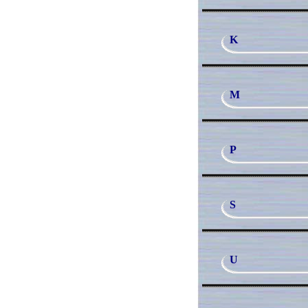
K
M
P
S
U