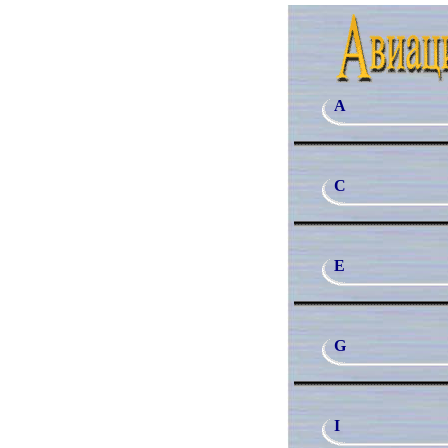
A
C
E
G
I