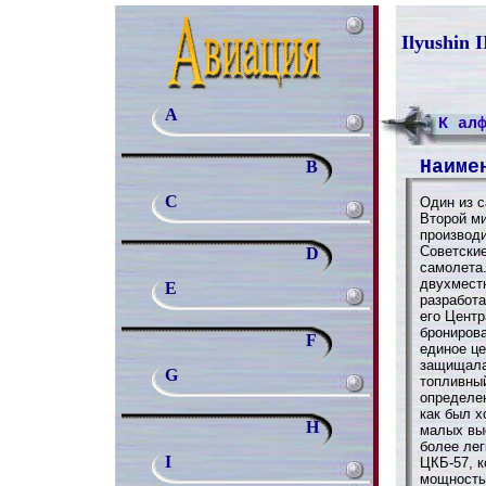
Ilyushin
A
К ал
Наиме
B
C
Один из 
Второй м
производи
Советски
D
самолета
двухмест
E
разработа
его Цент
бронирова
F
единое ц
защищала
G
топливный
определен
как был 
H
малых выс
более лег
I
ЦКБ-57, 
мощностью