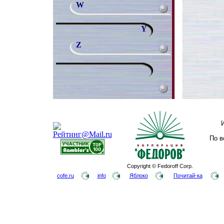
W
Y
Z
По в
Copyright © Fedoroff Corp.
cofe.ru
info
Яблоко
Почитай-ка