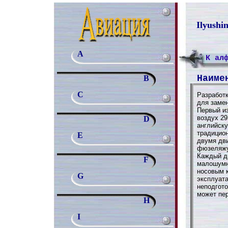
Ilyushi
A
К ал
Наиме
B
C
Разработк
для замен
Первый и
воздух 29
D
английск
традицио
E
двумя дви
фюзеляжу 
Каждый д
F
малошумн
носовым 
G
эксплуата
неподгот
может пер
H
I