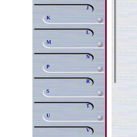
J
K
L
M
N
P
R
S
T
U
V