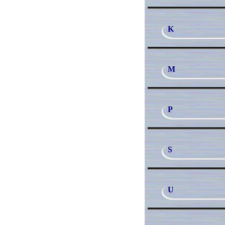
K
M
P
S
U