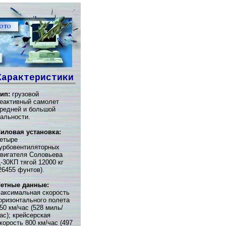
Характеристики
ип:
грузовой
еактивный самолет
редней и большой
альности.
иловая установка:
етыре
урбовентиляторных
вигателя Соловьева
-30КП тягой 12000 кг
26455 фунтов).
етные данные:
аксимальная скорость
оризонтального полета
50 км/час (528 миль/
ас); крейсерская
корость 800 км/час (497