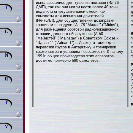
использовались для тушения пожаров (Ил-76
м
ДМП), так как они могли нести более 40 тонн
м
J
воды или огнетушительной смеси; как
д
самолеты для испытания двигателей
м
(Ил-76ЛЛ), для осуществления дозаправки
н
топливом в воздухе (Ил-78 "Мидас" ("Midas"),
м
для размещения бортовой радиолокационной
L
станции дальнего обнаружения (А-50
В
"Мэйнстэй" ("Mainstay") в Советском Союзе и
п
"Эднан 1" ("Adnan 1") в Ираке), а также для
к
перевозки грузов в Антарктику и тренировки
м
космонавтов в условиях невесомости. К началу
1
N
1991г. общее производство этих аппаратов
ф
достигло примерно 680 самолетов.
5
д
(
R
в
5
к
к
T
В
V