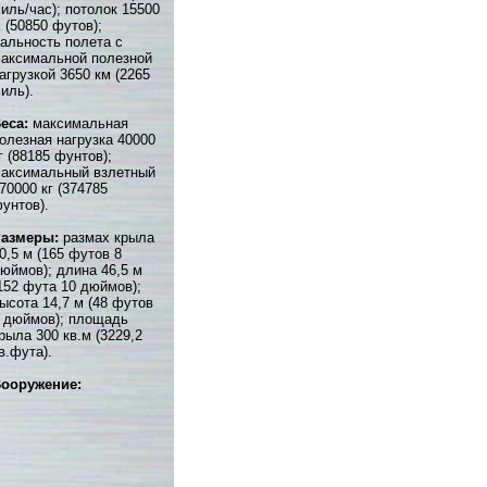
иль/час); потолок 15500
 (50850 футов);
альность полета с
аксимальной полезной
агрузкой 3650 км (2265
иль).
еса:
максимальная
олезная нагрузка 40000
г (88185 фунтов);
аксимальный взлетный
70000 кг (374785
унтов).
Размеры:
размах крыла
0,5 м (165 футов 8
юймов); длина 46,5 м
152 фута 10 дюймов);
ысота 14,7 м (48 футов
 дюймов); площадь
рыла 300 кв.м (3229,2
в.фута).
ооружение: