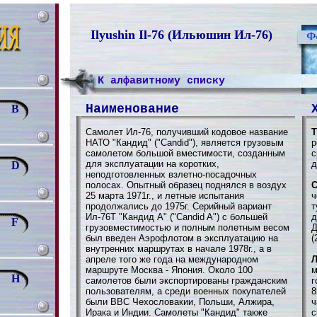
Ilyushin Il-76 (Ильюшин Ил-76)
К алфавитному списку
Наименование
B
Самолет Ил-76, получивший кодовое название
Т
НАТО "Кандид" ("Candid"), является грузовым
р
самолетом большой вместимости, созданным
с
для эксплуатации на коротких,
д
D
неподготовленных взлетно-посадочных
полосах. Опытный образец поднялся в воздух
С
25 марта 1971г., и летные испытания
ч
продолжались до 1975г. Серийный вариант
т
Ил-76Т "Кандид А" ("Candid A") с большей
д
F
грузовместимостью и полным полетным весом
Д
был введен Аэрофлотом в эксплуатацию на
(
внутренних маршрутах в начале 1978г., а в
апреле того же года на международном
Л
маршруте Москва - Япония. Около 100
м
H
самолетов были экспортированы гражданским
г
пользователям, а среди военных покупателей
8
были ВВС Чехословакии, Польши, Алжира,
ч
Ирака и Индии. Самолеты "Кандид" также
с