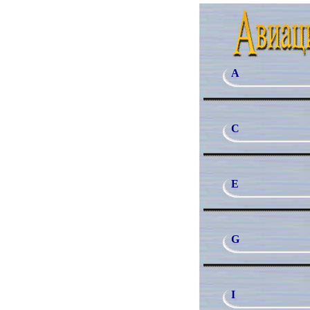
A
C
E
G
I