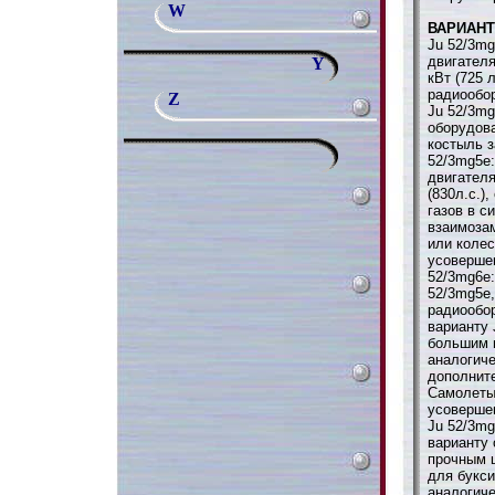
W
ВАРИАН
Ju 52/3mg
двигател
Y
кВт (725 
радиообо
Z
Ju 52/3mg
оборудова
костыль з
52/3mg5e:
двигател
(830л.с.)
газов в с
взаимоза
или колес
усоверше
52/3mg6e:
52/3mg5e
радиообор
варианту 
большим 
аналогиче
дополнит
Самолеты
усоверше
Ju 52/3mg
варианту 
прочным 
для букси
аналогиче