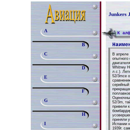
Junkers 
A
К ал
Наиме
B
C
В апреле 
опытного 
двигателя
Whitney H
D
л.с.). Ле
52/3mce 
E
сравнени
серийный
прекращен
F
поплавко
Оценочны
G
52/3m, т
привели 
бомбардир
H
усоверше
приняли у
I
Испании н
1939г. са