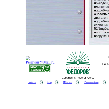
пригоден 
или колес
подробнос
аналогиче
двигател
подробнос
серийный 
52/3mg9e,
пилотов 
вооружен
По в
Copyright © Fedoroff Corp.
cofe.ru
info
Яблоко
Почитай-ка