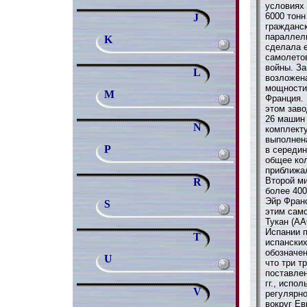
условиях 
6000 тонн
J
гражданс
параллел
K
сделала е
самолето
войны. З
L
возложен
мощности,
M
Франция.
этом заво
26 машин 
N
комплект
выполнена
P
в середин
общее ко
приближал
Второй м
R
более 40
Эйр Фран
S
этим сам
Тукан (AA
Испании 
T
испански
обозначен
U
что три т
поставле
гг., испо
V
регулярно
вокруг Ев