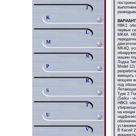
построен
выполнен
J
разведыв
K
ВАРИАН
H8K1: обо
первых с
L
MK4A. H8K
переделки
M
двигател
MK4Q, ус
обнаружен
N
машин по
Лодка Тип
P
Model 12)
разработа
вмещать о
мощное в
R
под обоз
Летающая
S
Type 2 Tra
(Seiku - 
H8K3: обо
T
убирающи
на конца
U
надфюзел
обозначен
установки
V
B Касей 2
мощностью