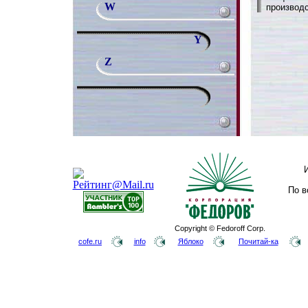
W
производс
Y
Z
По в
Copyright © Fedoroff Corp.
cofe.ru
info
Яблоко
Почитай-ка