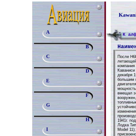
Kawani
A
К ал
Наиме
B
C
После Н6
летающей
компания
Каваниси
D
декабря 1
большим 
E
двигателя
мощностью
вмещал э
F
вооружен
топливны
G
устойчиво
изменения
производс
H
1941г. п
Лодка Тип
I
Model 11)
присвоено